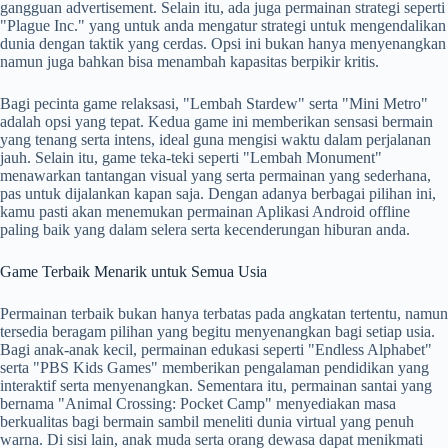
gangguan advertisement. Selain itu, ada juga permainan strategi seperti
"Plague Inc." yang untuk anda mengatur strategi untuk mengendalikan
dunia dengan taktik yang cerdas. Opsi ini bukan hanya menyenangkan
namun juga bahkan bisa menambah kapasitas berpikir kritis.
Bagi pecinta game relaksasi, "Lembah Stardew" serta "Mini Metro"
adalah opsi yang tepat. Kedua game ini memberikan sensasi bermain
yang tenang serta intens, ideal guna mengisi waktu dalam perjalanan
jauh. Selain itu, game teka-teki seperti "Lembah Monument"
menawarkan tantangan visual yang serta permainan yang sederhana,
pas untuk dijalankan kapan saja. Dengan adanya berbagai pilihan ini,
kamu pasti akan menemukan permainan Aplikasi Android offline
paling baik yang dalam selera serta kecenderungan hiburan anda.
Game Terbaik Menarik untuk Semua Usia
Permainan terbaik bukan hanya terbatas pada angkatan tertentu, namun
tersedia beragam pilihan yang begitu menyenangkan bagi setiap usia.
Bagi anak-anak kecil, permainan edukasi seperti "Endless Alphabet"
serta "PBS Kids Games" memberikan pengalaman pendidikan yang
interaktif serta menyenangkan. Sementara itu, permainan santai yang
bernama "Animal Crossing: Pocket Camp" menyediakan masa
berkualitas bagi bermain sambil meneliti dunia virtual yang penuh
warna. Di sisi lain, anak muda serta orang dewasa dapat menikmati