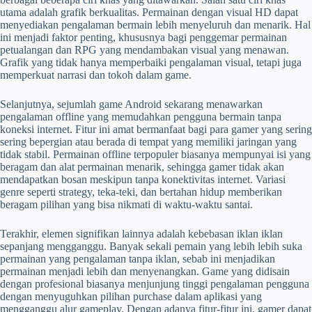
utama adalah grafik berkualitas. Permainan dengan visual HD dapat
menyediakan pengalaman bermain lebih menyeluruh dan menarik. Hal
ini menjadi faktor penting, khususnya bagi penggemar permainan
petualangan dan RPG yang mendambakan visual yang menawan.
Grafik yang tidak hanya memperbaiki pengalaman visual, tetapi juga
memperkuat narrasi dan tokoh dalam game.
Selanjutnya, sejumlah game Android sekarang menawarkan
pengalaman offline yang memudahkan pengguna bermain tanpa
koneksi internet. Fitur ini amat bermanfaat bagi para gamer yang sering
sering bepergian atau berada di tempat yang memiliki jaringan yang
tidak stabil. Permainan offline terpopuler biasanya mempunyai isi yang
beragam dan alat permainan menarik, sehingga gamer tidak akan
mendapatkan bosan meskipun tanpa konektivitas internet. Variasi
genre seperti strategy, teka-teki, dan bertahan hidup memberikan
beragam pilihan yang bisa nikmati di waktu-waktu santai.
Terakhir, elemen signifikan lainnya adalah kebebasan iklan iklan
sepanjang mengganggu. Banyak sekali pemain yang lebih lebih suka
permainan yang pengalaman tanpa iklan, sebab ini menjadikan
permainan menjadi lebih dan menyenangkan. Game yang didisain
dengan profesional biasanya menjunjung tinggi pengalaman pengguna
dengan menyuguhkan pilihan purchase dalam aplikasi yang
mengganggu alur gameplay. Dengan adanya fitur-fitur ini, gamer dapat