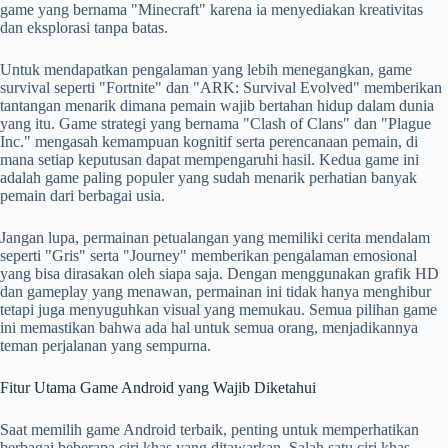
game yang bernama "Minecraft" karena ia menyediakan kreativitas
dan eksplorasi tanpa batas.
Untuk mendapatkan pengalaman yang lebih menegangkan, game
survival seperti "Fortnite" dan "ARK: Survival Evolved" memberikan
tantangan menarik dimana pemain wajib bertahan hidup dalam dunia
yang itu. Game strategi yang bernama "Clash of Clans" dan "Plague
Inc." mengasah kemampuan kognitif serta perencanaan pemain, di
mana setiap keputusan dapat mempengaruhi hasil. Kedua game ini
adalah game paling populer yang sudah menarik perhatian banyak
pemain dari berbagai usia.
Jangan lupa, permainan petualangan yang memiliki cerita mendalam
seperti "Gris" serta "Journey" memberikan pengalaman emosional
yang bisa dirasakan oleh siapa saja. Dengan menggunakan grafik HD
dan gameplay yang menawan, permainan ini tidak hanya menghibur
tetapi juga menyuguhkan visual yang memukau. Semua pilihan game
ini memastikan bahwa ada hal untuk semua orang, menjadikannya
teman perjalanan yang sempurna.
Fitur Utama Game Android yang Wajib Diketahui
Saat memilih game Android terbaik, penting untuk memperhatikan
berbagai beberapa ciri khas yang ditawarkan. Salah satu ciri khas