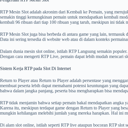
RTP Mesin Slot adalah akronim dari Kembali ke Pemain, yang merujuk 
semakin tinggi kemungkinan pemain untuk mendapatkan kembali modal
kembali 96 ribuan dari tiap 100 ribuan yang taruh, meskipun ini tidak 
RTP Mesin Slot juga bisa berbeda di antara game yang lain, termasuk 
Data ini sering tersedia di website web atau di dalam konteks permai
Dalam dunia mesin slot online, istilah RTP Langsung semakin populer.
Dengan cara mengerti RTP Live, pemain dapat lebih mudah mencari s
Sistem Kerja RTP pada Slot Di Internet
Return to Player atau Return to Player adalah persentase yang mengga
membuat peserta lebih dapat memahami potensi keuntungan yang dapat 
bahwa dalam jangka panjang, peserta bisa mengharapkan bisa mendapatk
RTP tidak menjamin bahwa setiap pemain bakal mendapatkan angka yan
Karena itu, meskipun terdapat game dengan Return to Player yang besa
mungkin kehilangan melebihi jumlah yang mereka harapkan. Hal ini m
Di alam slot online, istilah seperti RTP live ataupun bocoran RTP slot