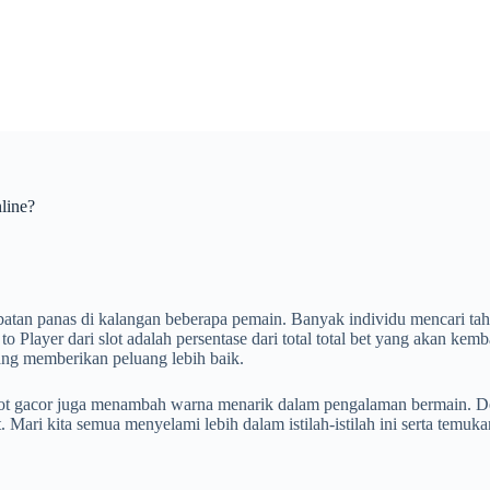
line?
batan panas di kalangan beberapa pemain. Banyak individu mencari tahu
layer dari slot adalah persentase dari total total bet yang akan kem
ang memberikan peluang lebih baik.
P slot gacor juga menambah warna menarik dalam pengalaman bermain. De
 Mari kita semua menyelami lebih dalam istilah-istilah ini serta temuk