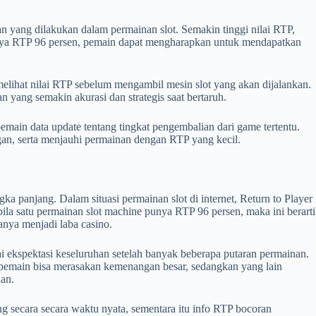
n yang dilakukan dalam permainan slot. Semakin tinggi nilai RTP,
unya RTP 96 persen, pemain dapat mengharapkan untuk mendapatkan
elihat nilai RTP sebelum mengambil mesin slot yang akan dijalankan.
 yang semakin akurasi dan strategis saat bertaruh.
main data update tentang tingkat pengembalian dari game tertentu.
an, serta menjauhi permainan dengan RTP yang kecil.
 panjang. Dalam situasi permainan slot di internet, Return to Player
la satu permainan slot machine punya RTP 96 persen, maka ini berarti
anya menjadi laba casino.
 ekspektasi keseluruhan setelah banyak beberapa putaran permainan.
pa pemain bisa merasakan kemenangan besar, sedangkan yang lain
an.
ang secara secara waktu nyata, sementara itu info RTP bocoran