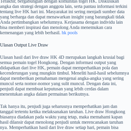
Terakhir, bergabunglah dengan komunitas togel HK. Diskusikan
angka dan strategi dengan anggota lain, serta pantau informasi terkini
tentang live HK hari ini. Masyarakat ini sering menjadi sumber data
yang berharga dan dapat menawarkan insight yang barangkali tidak
Anda pertimbangkan sebelumnya. Kerjasama dengan individu lain
bisa memberi inspirasi dan menolong Anda menemukan cara
kemenangan yang lebih berhasil.
hk pools
Ulasan Output Live Draw
Ulasan hasil dari live draw HK 4D merupakan langkah krusial bagi
semua pemain togel Hongkong. Dengan informasi output yang
didapatkan dari live HK, pemain dapat memperhatikan pola dan
kecenderungan yang mungkin timbul. Meneliti hasil-hasil sebelumnya
dapat memberikan pemahaman mengenai angka-angka yang sering
muncul serta nomor-nomor yang sulit muncul. Dengan data ini,
penjudi dapat membuat keputusan yang lebih cerdas dalam
menentukan angka dalam permainan berikutnya.
Tak hanya itu, penjudi juga seharusnya memperhatikan jam dan
tanggal tertentu ketika melaksanakan taruhan. Live draw Hongkong
biasanya diadakan pada waktu yang tetap, maka memahami kapan
hasil dilansir dapat menolong penjudi untuk merencanakan taruhan
nya. Memperhatikan hasil dari live draw setiap hari, pemain bisa