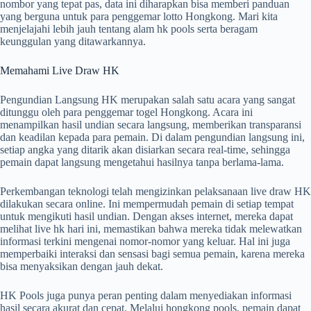
nombor yang tepat pas, data ini diharapkan bisa memberi panduan
yang berguna untuk para penggemar lotto Hongkong. Mari kita
menjelajahi lebih jauh tentang alam hk pools serta beragam
keunggulan yang ditawarkannya.
Memahami Live Draw HK
Pengundian Langsung HK merupakan salah satu acara yang sangat
ditunggu oleh para penggemar togel Hongkong. Acara ini
menampilkan hasil undian secara langsung, memberikan transparansi
dan keadilan kepada para pemain. Di dalam pengundian langsung ini,
setiap angka yang ditarik akan disiarkan secara real-time, sehingga
pemain dapat langsung mengetahui hasilnya tanpa berlama-lama.
Perkembangan teknologi telah mengizinkan pelaksanaan live draw HK
dilakukan secara online. Ini mempermudah pemain di setiap tempat
untuk mengikuti hasil undian. Dengan akses internet, mereka dapat
melihat live hk hari ini, memastikan bahwa mereka tidak melewatkan
informasi terkini mengenai nomor-nomor yang keluar. Hal ini juga
memperbaiki interaksi dan sensasi bagi semua pemain, karena mereka
bisa menyaksikan dengan jauh dekat.
HK Pools juga punya peran penting dalam menyediakan informasi
hasil secara akurat dan cepat. Melalui hongkong pools, pemain dapat