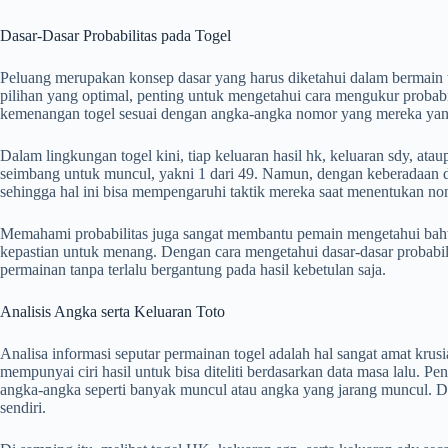
Dasar-Dasar Probabilitas pada Togel
Peluang merupakan konsep dasar yang harus diketahui dalam bermain 
pilihan yang optimal, penting untuk mengetahui cara mengukur probab
kemenangan togel sesuai dengan angka-angka nomor yang mereka yan
Dalam lingkungan togel kini, tiap keluaran hasil hk, keluaran sdy, at
seimbang untuk muncul, yakni 1 dari 49. Namun, dengan keberadaan d
sehingga hal ini bisa mempengaruhi taktik mereka saat menentukan no
Memahami probabilitas juga sangat membantu pemain mengetahui bahw
kepastian untuk menang. Dengan cara mengetahui dasar-dasar probabili
permainan tanpa terlalu bergantung pada hasil kebetulan saja.
Analisis Angka serta Keluaran Toto
Analisa informasi seputar permainan togel adalah hal sangat amat kru
mempunyai ciri hasil untuk bisa diteliti berdasarkan data masa lalu. 
angka-angka seperti banyak muncul atau angka yang jarang muncul. D
sendiri.