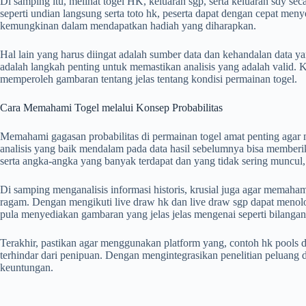
Di samping itu, melihat togel HK, keluaran sgp, serta keluaran sdy se
seperti undian langsung serta toto hk, peserta dapat dengan cepat men
kemungkinan dalam mendapatkan hadiah yang diharapkan.
Hal lain yang harus diingat adalah sumber data dan kehandalan data 
adalah langkah penting untuk memastikan analisis yang adalah valid.
memperoleh gambaran tentang jelas tentang kondisi permainan togel.
Cara Memahami Togel melalui Konsep Probabilitas
Memahami gagasan probabilitas di permainan togel amat penting agar 
analisis yang baik mendalam pada data hasil sebelumnya bisa memberik
serta angka-angka yang banyak terdapat dan yang tidak sering muncul,
Di samping menganalisis informasi historis, krusial juga agar memah
ragam. Dengan mengikuti live draw hk dan live draw sgp dapat menolon
pula menyediakan gambaran yang jelas jelas mengenai seperti bilanga
Terakhir, pastikan agar menggunakan platform yang, contoh hk pools d
terhindar dari penipuan. Dengan mengintegrasikan penelitian peluang
keuntungan.