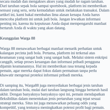
secara mudah dan mengakses akses yang mudah ke ragam taruhan.
Dari taruhan sepak bola sampai sportsbook, platform ini memberikan
sensasi yang seru, serta kemudahan untuk melakukan transaksi. Dalam
artikel ini, kami bakal membahas lima alasan kenapa Anda harus
mencoba platform ini untuk judi bola. Jangan lewatkan informasi
penting ini, karena itu keputusan Anda dapat mempengaruhi manfaat
bertaruh Anda di waktu yang akan datang.
Keunggulan Warga 88
Warga 88 menawarkan berbagai manfaat menarik perhatian untuk
kalangan pecinta judi bola. Pertama, platform ini terkenal atas
keamanan yang sangat baik yang sangat baik. Melalui sistem enkripsi
canggih, setiap proses keuangan dan informasi pribadi pengguna
dijamin keamanannya. Hal ini memberikan rasa tenang kepada
pemain, agar mereka dapat fokus dalam permainan tanpa perlu
khawatir mengenai proteksi informasi pribadi mereka.
Di samping itu, Warga88 juga menyediakan berbagai jenis taruhan
dalam taruhan bola, mulai dari taruhan langsung hingga bertaruh hasil
akhir. Dengan banyaknya banyaknya opsi ini, pemain mendapatkan
fleksibilitas dalam menentukan jenis pertaruhan yang tepat sesuai
strategi mereka. Situs ini juga menawarkan peluang odds yang
kompetitif, yang tentunya meningkatkan potensi profit bagi pemain.