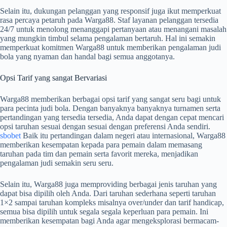
Selain itu, dukungan pelanggan yang responsif juga ikut memperkuat
rasa percaya petaruh pada Warga88. Staf layanan pelanggan tersedia
24/7 untuk menolong menanggapi pertanyaan atau menangani masalah
yang mungkin timbul selama pengalaman bertaruh. Hal ini semakin
memperkuat komitmen Warga88 untuk memberikan pengalaman judi
bola yang nyaman dan handal bagi semua anggotanya.
Opsi Tarif yang sangat Bervariasi
Warga88 memberikan berbagai opsi tarif yang sangat seru bagi untuk
para pecinta judi bola. Dengan banyaknya banyaknya turnamen serta
pertandingan yang tersedia tersedia, Anda dapat dengan cepat mencari
opsi taruhan sesuai dengan sesuai dengan preferensi Anda sendiri.
sbobet
Baik itu pertandingan dalam negeri atau internasional, Warga88
memberikan kesempatan kepada para pemain dalam memasang
taruhan pada tim dan pemain serta favorit mereka, menjadikan
pengalaman judi semakin seru seru.
Selain itu, Warga88 juga memproviding berbagai jenis taruhan yang
dapat bisa dipilih oleh Anda. Dari taruhan sederhana seperti taruhan
1×2 sampai taruhan kompleks misalnya over/under dan tarif handicap,
semua bisa dipilih untuk segala segala keperluan para pemain. Ini
memberikan kesempatan bagi Anda agar mengeksplorasi bermacam-