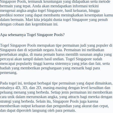
Singapore Pools, termasuk keuntungan yang didapatkan serta metode
bermain yang tepat. Anda akan mendapatkan informasi terkini
mengenai angka-angka togel Singapore, hasil keluaran, hingga
prediksi nomor yang dapat membantu meningkatkan kesempatan kamu
dalam bermain. Mari kita jelajahi dunia togel Singapore yang penuh
dengan cobaan dan kegembiraan ini.
Apa sebenarnya Togel Singapore Pools?
Togel Singapore Pools merupakan tipe permainan judi yang populer di
Singapura dan di sejumlah negara Asia. Permainan ini melibatkan
penebakan angka, di mana pemain harus memilih susunan angka yang
percayai akan tampil dalam hasil undian. Togel Singapore sudah
mencapai popularity tinggi karena sistemnya yang jelas dan fair, serta
hadiah yang memberikan penghargaan yang menarik bagi para
pemenang.
Pada togel ini, terdapat berbagai tipe permainan yang dapat dimainkan,
misalnya 4D, 3D, dan 2D, masing-masing dengan level kesulitan dan
peluang menang yang berbeda. Setiap jenis permainan ini memberikan
cara unik dalam merumuskan angka, yang attracts bagi mereka dengan
strategi yang berbeda. Selain itu, Singapore Pools juga karena
memberikan output keluaran dan pengundian yang akurat dan cepat,
dan dapat diperoleh langsung oleh para pemain.