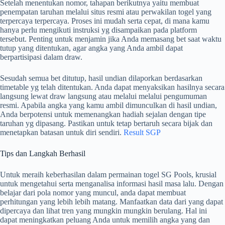
Setelah menentukan nomor, tahapan berikutnya yaitu membuat
penempatan taruhan melalui situs resmi atau perwakilan togel yang
terpercaya terpercaya. Proses ini mudah serta cepat, di mana kamu
hanya perlu mengikuti instruksi yg disampaikan pada platform
tersebut. Penting untuk menjamin jika Anda memasang bet saat waktu
tutup yang ditentukan, agar angka yang Anda ambil dapat
berpartisipasi dalam draw.
Sesudah semua bet ditutup, hasil undian dilaporkan berdasarkan
timetable yg telah ditentukan. Anda dapat menyaksikan hasilnya secara
langsung lewat draw langsung atau melalui melalui pengumuman
resmi. Apabila angka yang kamu ambil dimunculkan di hasil undian,
Anda berpotensi untuk memenangkan hadiah sejalan dengan tipe
taruhan yg dipasang. Pastikan untuk tetap bertaruh secara bijak dan
menetapkan batasan untuk diri sendiri.
Result SGP
Tips dan Langkah Berhasil
Untuk meraih keberhasilan dalam permainan togel SG Pools, krusial
untuk mengetahui serta menganalisa informasi hasil masa lalu. Dengan
belajar dari pola nomor yang muncul, anda dapat membuat
perhitungan yang lebih lebih matang. Manfaatkan data dari yang dapat
dipercaya dan lihat tren yang mungkin mungkin berulang. Hal ini
dapat meningkatkan peluang Anda untuk memilih angka yang dan