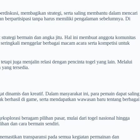
erdiskusi, membagikan strategi, serta saling membantu dalam mencari
 dan berpartisipasi tanpa harus memiliki pengalaman sebelumnya. Di
strategi bermain dan angka jitu. Hal ini membuat anggota komunitas
 seringkali menggelar berbagai macam acara serta kompetisi untuk
tapi juga menjalin relasi dengan pencinta togel yang lain. Melalui
 yang tersedia.
dinamis dan kreatif. Dalam masyarakat ini, para pemain dapat saling
uk berhasil di game, serta mendapatkan wawasan baru tentang berbagai
ksplorasi beragam pilihan pasar, mulai dari togel nasional hingga
ihan dan cara bermain sendiri.
memastikan transparansi pada semua kegiatan permainan dan