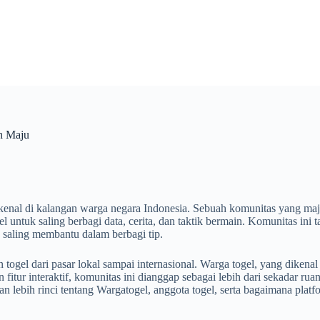
h Maju
dikenal di kalangan warga negara Indonesia. Sebuah komunitas yang ma
ntuk saling berbagi data, cerita, dan taktik bermain. Komunitas ini 
 saling membantu dalam berbagi tip.
togel dari pasar lokal sampai internasional. Warga togel, yang dikenal 
itur interaktif, komunitas ini dianggap sebagai lebih dari sekadar rua
 lebih rinci tentang Wargatogel, anggota togel, serta bagaimana platfor