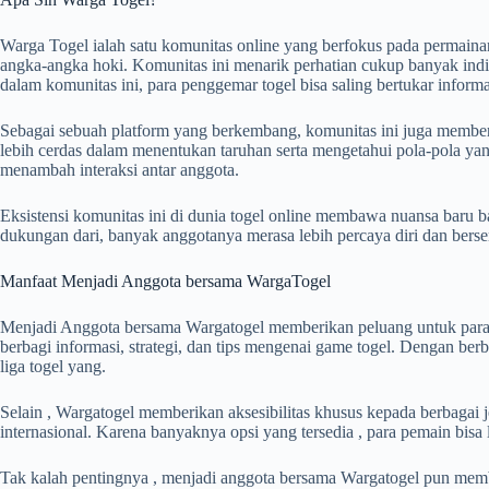
Warga Togel ialah satu komunitas online yang berfokus pada permainan
angka-angka hoki. Komunitas ini menarik perhatian cukup banyak indivi
dalam komunitas ini, para penggemar togel bisa saling bertukar informa
Sebagai sebuah platform yang berkembang, komunitas ini juga memberi
lebih cerdas dalam menentukan taruhan serta mengetahui pola-pola yan
menambah interaksi antar anggota.
Eksistensi komunitas ini di dunia togel online membawa nuansa baru ba
dukungan dari, banyak anggotanya merasa lebih percaya diri dan berse
Manfaat Menjadi Anggota bersama WargaTogel
Menjadi Anggota bersama Wargatogel memberikan peluang untuk para an
berbagi informasi, strategi, dan tips mengenai game togel. Dengan b
liga togel yang.
Selain , Wargatogel memberikan aksesibilitas khusus kepada berbagai j
internasional. Karena banyaknya opsi yang tersedia , para pemain bis
Tak kalah pentingnya , menjadi anggota bersama Wargatogel pun mem