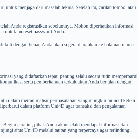
ntuk menjaga dari masalah teknis. Setelah itu, carilah tombol atau
elah Anda registrasikan sebelumnya. Mohon diperhatikan informasi
sana untuk mereset password Anda.
diikuti dengan benar, Anda akan segera diarahkan ke halaman utama
rmasi yang didaftarkan tepat, penting selalu secara rutin memperbarui
 komunikasi serta pemberitahuan terkait akun Anda berjalan dengan
bantu dalam meminimalisir permasalahan yang mungkin muncul ketika
diperbarui dalam platform Uni4D agar transaksi dan pengalaman
 Begitu cara ini, pihak Anda akan selalu mendapat informasi dan
ungi situs Uni4D melalui tautan yang terpercaya agar terlindungi