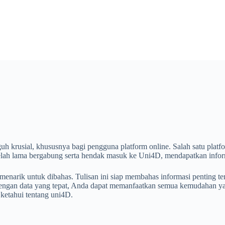
gguh krusial, khususnya bagi pengguna platform online. Salah satu plat
lah lama bergabung serta hendak masuk ke Uni4D, mendapatkan informa
enarik untuk dibahas. Tulisan ini siap membahas informasi penting ter
engan data yang tepat, Anda dapat memanfaatkan semua kemudahan yang 
 ketahui tentang uni4D.