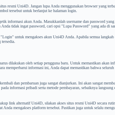
us resmi Uni4D. Jangan lupa Anda menggunakan browser yang terbaru u
mbol tersebut untuk berlanjut ke halaman login.
etik informasi akun Anda. Masukkanlah username dan password yang t
Jika Anda tidak ingat password, cari opsi "Lupa Password" yang ada di 
tau "Login" untuk mengakses akun Uni4D Anda. Apabila semua langkah 
tersedia.
harus dilakukan oleh setiap pengguna baru. Untuk memastikan akan info
 cara memperbarui informasi ini, Anda dapat memastikan bahwa seluruh
i kembali dan pembaruan juga sangat dianjurkan. Ini akan sangat mem
pada informasi pribadi serta metode pembayaran, sebaiknya langsung 
 link alternatif Uni4D, silakan akses situs resmi Uni4D secara rutin.
Anda mengakses platform tersebut. Pastikan juga untuk selalu mengunj