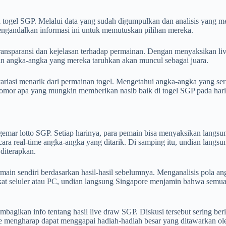
ma togel SGP. Melalui data yang sudah digumpulkan dan analisis yang m
gandalkan informasi ini untuk memutuskan pilihan mereka.
transparansi dan kejelasan terhadap permainan. Dengan menyaksikan li
in angka-angka yang mereka taruhkan akan muncul sebagai juara.
 variasi menarik dari permainan togel. Mengetahui angka-angka yang 
nomor apa yang mungkin memberikan nasib baik di togel SGP pada hari 
emar lotto SGP. Setiap harinya, para pemain bisa menyaksikan langsun
ara real-time angka-angka yang ditarik. Di samping itu, undian langs
diterapkan.
main sendiri berdasarkan hasil-hasil sebelumnya. Menganalisis pola a
 seluler atau PC, undian langsung Singapore menjamin bahwa semua o
mbagikan info tentang hasil live draw SGP. Diskusi tersebut sering ber
ore mengharap dapat menggapai hadiah-hadiah besar yang ditawarkan ol