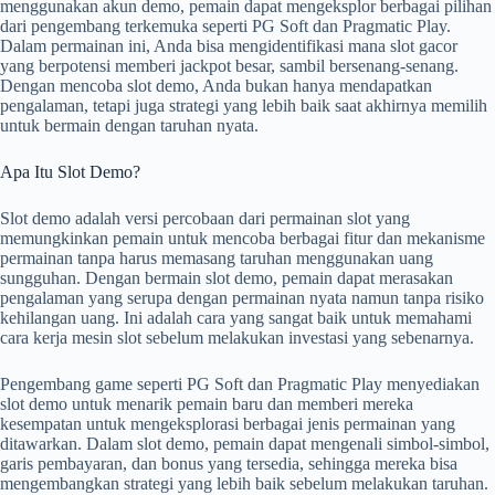
menggunakan akun demo, pemain dapat mengeksplor berbagai pilihan
dari pengembang terkemuka seperti PG Soft dan Pragmatic Play.
Dalam permainan ini, Anda bisa mengidentifikasi mana slot gacor
yang berpotensi memberi jackpot besar, sambil bersenang-senang.
Dengan mencoba slot demo, Anda bukan hanya mendapatkan
pengalaman, tetapi juga strategi yang lebih baik saat akhirnya memilih
untuk bermain dengan taruhan nyata.
Apa Itu Slot Demo?
Slot demo adalah versi percobaan dari permainan slot yang
memungkinkan pemain untuk mencoba berbagai fitur dan mekanisme
permainan tanpa harus memasang taruhan menggunakan uang
sungguhan. Dengan bermain slot demo, pemain dapat merasakan
pengalaman yang serupa dengan permainan nyata namun tanpa risiko
kehilangan uang. Ini adalah cara yang sangat baik untuk memahami
cara kerja mesin slot sebelum melakukan investasi yang sebenarnya.
Pengembang game seperti PG Soft dan Pragmatic Play menyediakan
slot demo untuk menarik pemain baru dan memberi mereka
kesempatan untuk mengeksplorasi berbagai jenis permainan yang
ditawarkan. Dalam slot demo, pemain dapat mengenali simbol-simbol,
garis pembayaran, dan bonus yang tersedia, sehingga mereka bisa
mengembangkan strategi yang lebih baik sebelum melakukan taruhan.