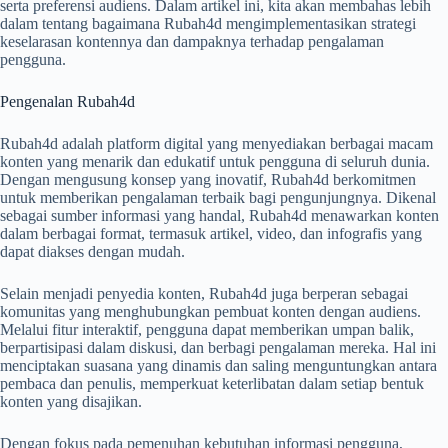
serta preferensi audiens. Dalam artikel ini, kita akan membahas lebih
dalam tentang bagaimana Rubah4d mengimplementasikan strategi
keselarasan kontennya dan dampaknya terhadap pengalaman
pengguna.
Pengenalan Rubah4d
Rubah4d adalah platform digital yang menyediakan berbagai macam
konten yang menarik dan edukatif untuk pengguna di seluruh dunia.
Dengan mengusung konsep yang inovatif, Rubah4d berkomitmen
untuk memberikan pengalaman terbaik bagi pengunjungnya. Dikenal
sebagai sumber informasi yang handal, Rubah4d menawarkan konten
dalam berbagai format, termasuk artikel, video, dan infografis yang
dapat diakses dengan mudah.
Selain menjadi penyedia konten, Rubah4d juga berperan sebagai
komunitas yang menghubungkan pembuat konten dengan audiens.
Melalui fitur interaktif, pengguna dapat memberikan umpan balik,
berpartisipasi dalam diskusi, dan berbagi pengalaman mereka. Hal ini
menciptakan suasana yang dinamis dan saling menguntungkan antara
pembaca dan penulis, memperkuat keterlibatan dalam setiap bentuk
konten yang disajikan.
Dengan fokus pada pemenuhan kebutuhan informasi pengguna,