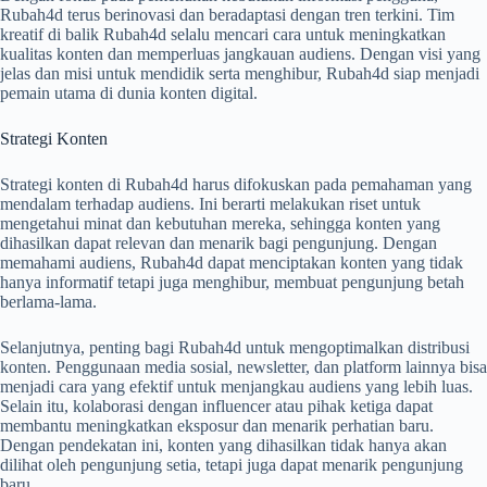
Rubah4d terus berinovasi dan beradaptasi dengan tren terkini. Tim
kreatif di balik Rubah4d selalu mencari cara untuk meningkatkan
kualitas konten dan memperluas jangkauan audiens. Dengan visi yang
jelas dan misi untuk mendidik serta menghibur, Rubah4d siap menjadi
pemain utama di dunia konten digital.
Strategi Konten
Strategi konten di Rubah4d harus difokuskan pada pemahaman yang
mendalam terhadap audiens. Ini berarti melakukan riset untuk
mengetahui minat dan kebutuhan mereka, sehingga konten yang
dihasilkan dapat relevan dan menarik bagi pengunjung. Dengan
memahami audiens, Rubah4d dapat menciptakan konten yang tidak
hanya informatif tetapi juga menghibur, membuat pengunjung betah
berlama-lama.
Selanjutnya, penting bagi Rubah4d untuk mengoptimalkan distribusi
konten. Penggunaan media sosial, newsletter, dan platform lainnya bisa
menjadi cara yang efektif untuk menjangkau audiens yang lebih luas.
Selain itu, kolaborasi dengan influencer atau pihak ketiga dapat
membantu meningkatkan eksposur dan menarik perhatian baru.
Dengan pendekatan ini, konten yang dihasilkan tidak hanya akan
dilihat oleh pengunjung setia, tetapi juga dapat menarik pengunjung
baru.