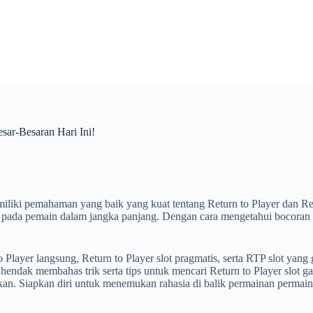
sar-Besaran Hari Ini!
iliki pemahaman yang baik yang kuat tentang Return to Player dan Ret
 pada pemain dalam jangka panjang. Dengan cara mengetahui bocoran Re
to Player langsung, Return to Player slot pragmatis, serta RTP slot y
i hendak membahas trik serta tips untuk mencari Return to Player slot
kan. Siapkan diri untuk menemukan rahasia di balik permainan permai