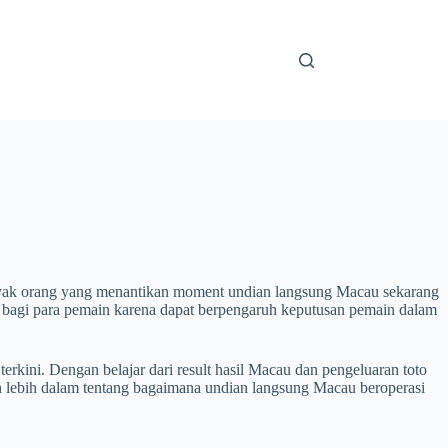
 banyak orang yang menantikan moment undian langsung Macau sekarang
bagi para pemain karena dapat berpengaruh keputusan pemain dalam
rkini. Dengan belajar dari result hasil Macau dan pengeluaran toto
h lebih dalam tentang bagaimana undian langsung Macau beroperasi