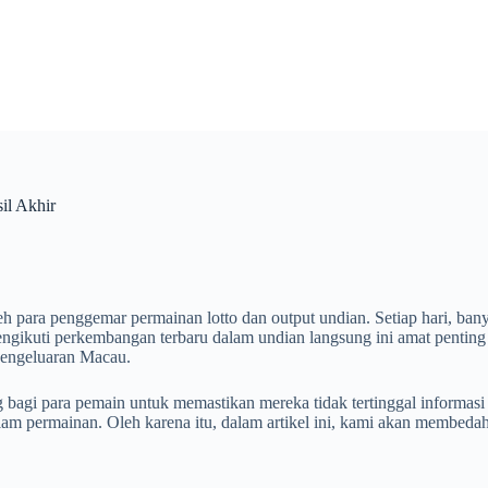
il Akhir
 oleh para penggemar permainan lotto dan output undian. Setiap hari,
kuti perkembangan terbaru dalam undian langsung ini amat penting 
 pengeluaran Macau.
agi para pemain untuk memastikan mereka tidak tertinggal informasi te
am permainan. Oleh karena itu, dalam artikel ini, kami akan membeda