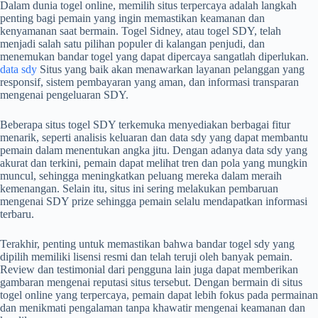
Dalam dunia togel online, memilih situs terpercaya adalah langkah
penting bagi pemain yang ingin memastikan keamanan dan
kenyamanan saat bermain. Togel Sidney, atau togel SDY, telah
menjadi salah satu pilihan populer di kalangan penjudi, dan
menemukan bandar togel yang dapat dipercaya sangatlah diperlukan.
data sdy
Situs yang baik akan menawarkan layanan pelanggan yang
responsif, sistem pembayaran yang aman, dan informasi transparan
mengenai pengeluaran SDY.
Beberapa situs togel SDY terkemuka menyediakan berbagai fitur
menarik, seperti analisis keluaran dan data sdy yang dapat membantu
pemain dalam menentukan angka jitu. Dengan adanya data sdy yang
akurat dan terkini, pemain dapat melihat tren dan pola yang mungkin
muncul, sehingga meningkatkan peluang mereka dalam meraih
kemenangan. Selain itu, situs ini sering melakukan pembaruan
mengenai SDY prize sehingga pemain selalu mendapatkan informasi
terbaru.
Terakhir, penting untuk memastikan bahwa bandar togel sdy yang
dipilih memiliki lisensi resmi dan telah teruji oleh banyak pemain.
Review dan testimonial dari pengguna lain juga dapat memberikan
gambaran mengenai reputasi situs tersebut. Dengan bermain di situs
togel online yang terpercaya, pemain dapat lebih fokus pada permainan
dan menikmati pengalaman tanpa khawatir mengenai keamanan dan