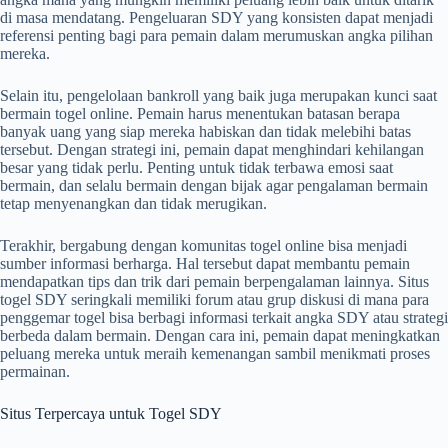
di masa mendatang. Pengeluaran SDY yang konsisten dapat menjadi
referensi penting bagi para pemain dalam merumuskan angka pilihan
mereka.
Selain itu, pengelolaan bankroll yang baik juga merupakan kunci saat
bermain togel online. Pemain harus menentukan batasan berapa
banyak uang yang siap mereka habiskan dan tidak melebihi batas
tersebut. Dengan strategi ini, pemain dapat menghindari kehilangan
besar yang tidak perlu. Penting untuk tidak terbawa emosi saat
bermain, dan selalu bermain dengan bijak agar pengalaman bermain
tetap menyenangkan dan tidak merugikan.
Terakhir, bergabung dengan komunitas togel online bisa menjadi
sumber informasi berharga. Hal tersebut dapat membantu pemain
mendapatkan tips dan trik dari pemain berpengalaman lainnya. Situs
togel SDY seringkali memiliki forum atau grup diskusi di mana para
penggemar togel bisa berbagi informasi terkait angka SDY atau strategi
berbeda dalam bermain. Dengan cara ini, pemain dapat meningkatkan
peluang mereka untuk meraih kemenangan sambil menikmati proses
permainan.
Situs Terpercaya untuk Togel SDY