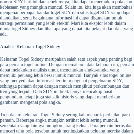
nomor SDY hari ini dan sebelumnya, kita dapat menemukan pola atau
kebiasaan yang mungkin muncul. Selain itu, kita juga akan membahas
mengenai berbagai bandar togel SDY dan situs togel SDY yang dapat
diandalkan, serta bagaimana informasi ini dapat digunakan untuk
strategi permainan yang lebih efektif. Mari kita eksplor lebih dalam
dunia togel Sidney dan lihat apa yang dapat kita pelajari dari data yang
ada.
Analisis Keluaran Togel Sidney
Keluaran Togel Sidney merupakan salah satu aspek yang penting bagi
para pemain togel online. Dengan memahami data keluaran ini, pemain
dapat melakukan analisis untuk menentukan angka-angka yang
memiliki peluang lebih besar untuk muncul. Banyak situs togel online
yang menyediakan informasi terkini mengenai pengeluaran SDY,
sehingga pemain dapat dengan mudah mengikuti perkembangan dan
tren yang terjadi. Data SDY ini tidak hanya mencakup hasil
pengundian, tetapi juga statistik historis yang dapat memberikan
gambaran mengenai pola angka.
Tren dalam keluaran Togel Sidney sering kali menarik perhatian para
pemain. Beberapa angka mungkin terlihat lebih sering muncul,
sementara yang lainnya mungkin jarang keluar. Para pemain berusaha
mencari tahu pola tersebut untuk meningkatkan peluang mereka dalam