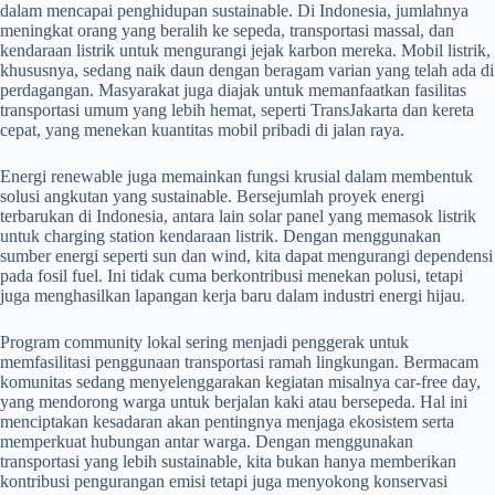
dalam mencapai penghidupan sustainable. Di Indonesia, jumlahnya
meningkat orang yang beralih ke sepeda, transportasi massal, dan
kendaraan listrik untuk mengurangi jejak karbon mereka. Mobil listrik,
khususnya, sedang naik daun dengan beragam varian yang telah ada di
perdagangan. Masyarakat juga diajak untuk memanfaatkan fasilitas
transportasi umum yang lebih hemat, seperti TransJakarta dan kereta
cepat, yang menekan kuantitas mobil pribadi di jalan raya.
Energi renewable juga memainkan fungsi krusial dalam membentuk
solusi angkutan yang sustainable. Bersejumlah proyek energi
terbarukan di Indonesia, antara lain solar panel yang memasok listrik
untuk charging station kendaraan listrik. Dengan menggunakan
sumber energi seperti sun dan wind, kita dapat mengurangi dependensi
pada fosil fuel. Ini tidak cuma berkontribusi menekan polusi, tetapi
juga menghasilkan lapangan kerja baru dalam industri energi hijau.
Program community lokal sering menjadi penggerak untuk
memfasilitasi penggunaan transportasi ramah lingkungan. Bermacam
komunitas sedang menyelenggarakan kegiatan misalnya car-free day,
yang mendorong warga untuk berjalan kaki atau bersepeda. Hal ini
menciptakan kesadaran akan pentingnya menjaga ekosistem serta
memperkuat hubungan antar warga. Dengan menggunakan
transportasi yang lebih sustainable, kita bukan hanya memberikan
kontribusi pengurangan emisi tetapi juga menyokong konservasi