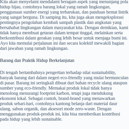
Kita akan menyelami mendalami beragam aspek yang menunjang pola
hidup hijau, contohnya barang lokal yang ramah lingkungan,
penggunaan sumber energi yang terbarukan, dan panduan hemat listrik
yang sangat berguna. Di samping itu, kita juga akan mengeksplorasi
pentingnya pengolahan kembali sampah plastik dan angkutan yang
bersahabat lingkungan dalam masyarakat kita. Dengan demikian, kami
tidak hanya membuat getaran dalam tempat tinggal, melainkan serta
berkontribusi dalam gerakan yang lebih besar untuk menjaga bumi ini.
Ayo kita memulai perjalanan ini dan secara kolektif mewakili bagian
dari jawaban yang ramah lingkungan.
Barang dan Praktik Hidup Berkelanjutan
Di tengah bertambahnya pengertian terhadap nilai sustainability,
banyak barang dari dalam negeri eco-friendly yang mulai bermunculan
di pasar. Barang ini seringkali dibuat dari bahan recycle ulang ataupun
sumber yang eco-friendly. Memakai produk lokal tidak hanya
menolong menurangi footprint karbon, tetapi juga mendukung
ekonomi lokal. Sebagai contoh, brand-brand yang menawarkan
produk sehari-hari, contohnya kantong belanja dari material daur
ulang, sabun organik, dan aksesori mode zero-waste. Dengan
menggunakan produk-produk ini, kita bisa memberikan kontribusi
pada hidup yang lebih sustainable.