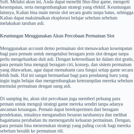
Soft. Melalui akun ini, Anda dapat meneliti fitur-fitur game, mengerti
kesempatan, serta mengembangkan strategi yang efektif. Keuntungan
lainnya, Kalian bisa main mesin slot secara gratis tanpa batas, sehingga
Kalian dapat maksimalkan eksplorasi belajar sebelum sebelum
melakukan taruhan asli.
Keuntungan Menggunakan Akun Percobaan Permainan Slot
Menggunakan account demo permainan slot menawarkan kesempatan
bagi para pemain untuk mengetahui beragam jenis slot dengan tanpa
perlu mengeluarkan duit asli. Dengan ketersediaan ke dalam slot gratis,
para pemain bisa menguji beragam ciri, konsep, dan sistem permainan
yang ditawarkan, agar dapat memahami cara fungsi setiap game secara
lebih baik. Hal ini sangat bermanfaat bagi para pendatang baru yang
ingin ingin belajar dan mengembangkan keterampilan mereka sebelum
memulai permainan dengan uang asli.
Di samping itu, akun slot percobaan juga memberi peluang para
pemain untuk menguji strategi game mereka sendiri tanpa adanya
ancaman keuangan. Pemain dapat bereksperimen dari beragam
pendekatan, misalnya menganalisis besaran taruhannya dan melihat
bagaimana perubahan itu memengaruhi keluaran permainan. Dengan,
para pemain bisa menemukan strategi yang paling cocok bagi mereka
sebelum beralih ke permainan riil.