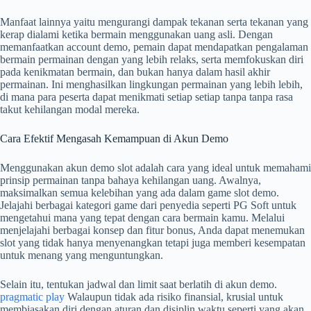
Manfaat lainnya yaitu mengurangi dampak tekanan serta tekanan yang
kerap dialami ketika bermain menggunakan uang asli. Dengan
memanfaatkan account demo, pemain dapat mendapatkan pengalaman
bermain permainan dengan yang lebih relaks, serta memfokuskan diri
pada kenikmatan bermain, dan bukan hanya dalam hasil akhir
permainan. Ini menghasilkan lingkungan permainan yang lebih lebih,
di mana para peserta dapat menikmati setiap setiap tanpa tanpa rasa
takut kehilangan modal mereka.
Cara Efektif Mengasah Kemampuan di Akun Demo
Menggunakan akun demo slot adalah cara yang ideal untuk memahami
prinsip permainan tanpa bahaya kehilangan uang. Awalnya,
maksimalkan semua kelebihan yang ada dalam game slot demo.
Jelajahi berbagai kategori game dari penyedia seperti PG Soft untuk
mengetahui mana yang tepat dengan cara bermain kamu. Melalui
menjelajahi berbagai konsep dan fitur bonus, Anda dapat menemukan
slot yang tidak hanya menyenangkan tetapi juga memberi kesempatan
untuk menang yang menguntungkan.
Selain itu, tentukan jadwal dan limit saat berlatih di akun demo.
pragmatic play
Walaupun tidak ada risiko finansial, krusial untuk
membiasakan diri dengan aturan dan disiplin waktu seperti yang akan