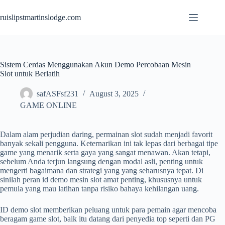
Skip
to
ruislipstmartinslodge.com
content
Sistem Cerdas Menggunakan Akun Demo Percobaan Mesin
Slot untuk Berlatih
safASFsf231
August 3, 2025
GAME ONLINE
Dalam alam perjudian daring, permainan slot sudah menjadi favorit
banyak sekali pengguna. Keternarikan ini tak lepas dari berbagai tipe
game yang menarik serta gaya yang sangat menawan. Akan tetapi,
sebelum Anda terjun langsung dengan modal asli, penting untuk
mengerti bagaimana dan strategi yang yang seharusnya tepat. Di
sinilah peran id demo mesin slot amat penting, khususnya untuk
pemula yang mau latihan tanpa risiko bahaya kehilangan uang.
ID demo slot memberikan peluang untuk para pemain agar mencoba
beragam game slot, baik itu datang dari penyedia top seperti dan PG