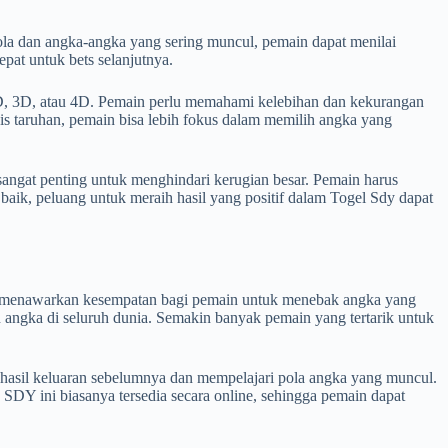
la dan angka-angka yang sering muncul, pemain dapat menilai
pat untuk bets selanjutnya.
i 2D, 3D, atau 4D. Pemain perlu memahami kelebihan dan kekurangan
 taruhan, pemain bisa lebih fokus dalam memilih angka yang
sangat penting untuk menghindari kerugian besar. Pemain harus
aik, peluang untuk meraih hasil yang positif dalam Togel Sdy dapat
ini menawarkan kesempatan bagi pemain untuk menebak angka yang
 angka di seluruh dunia. Semakin banyak pemain yang tertarik untuk
a hasil keluaran sebelumnya dan mempelajari pola angka yang muncul.
SDY ini biasanya tersedia secara online, sehingga pemain dapat