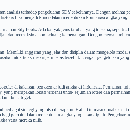
kan analisis terhadap pengeluaran SDY sebelumnya. Dengan melihat po
istoris bisa menjadi kunci dalam menentukan kombinasi angka yang te
 permainan Sdy Pools. Ada banyak jenis taruhan yang tersedia, sepert
 bijak dan memaksimalkan peluang kemenangan. Dengan memahami jenis
kan. Memiliki anggaran yang jelas dan disiplin dalam mengelola modal 
saha untuk tidak melampaui batas tersebut. Dengan pengelolaan yang b
 populer di kalangan penggemar judi angka di Indonesia. Permainan 
, yang merupakan lokasi terkenal untuk sejumlah lotere dan permainan
alam dunia togel.
erbagai strategi yang bisa diterapkan. Hal ini termasuk analisis dat
 bagi pemain dalam menentukan angka yang akan dipilih. Pengeluaran 
ka yang mereka pilih.