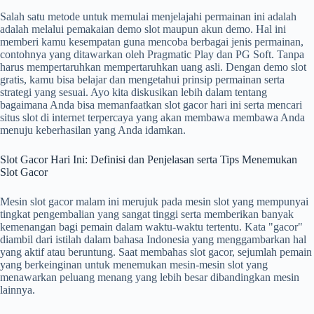
Salah satu metode untuk memulai menjelajahi permainan ini adalah
adalah melalui pemakaian demo slot maupun akun demo. Hal ini
memberi kamu kesempatan guna mencoba berbagai jenis permainan,
contohnya yang ditawarkan oleh Pragmatic Play dan PG Soft. Tanpa
harus mempertaruhkan mempertaruhkan uang asli. Dengan demo slot
gratis, kamu bisa belajar dan mengetahui prinsip permainan serta
strategi yang sesuai. Ayo kita diskusikan lebih dalam tentang
bagaimana Anda bisa memanfaatkan slot gacor hari ini serta mencari
situs slot di internet terpercaya yang akan membawa membawa Anda
menuju keberhasilan yang Anda idamkan.
Slot Gacor Hari Ini: Definisi dan Penjelasan serta Tips Menemukan
Slot Gacor
Mesin slot gacor malam ini merujuk pada mesin slot yang mempunyai
tingkat pengembalian yang sangat tinggi serta memberikan banyak
kemenangan bagi pemain dalam waktu-waktu tertentu. Kata "gacor"
diambil dari istilah dalam bahasa Indonesia yang menggambarkan hal
yang aktif atau beruntung. Saat membahas slot gacor, sejumlah pemain
yang berkeinginan untuk menemukan mesin-mesin slot yang
menawarkan peluang menang yang lebih besar dibandingkan mesin
lainnya.