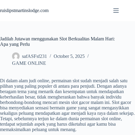
Skip
to
ruislipstmartinslodge.com
content
Jadilah Jutawan menggunakan Slot Berkualitas Malam Hari:
Apa yang Perlu
safASFsf231
October 5, 2025
GAME ONLINE
Di dalam alam judi online, permainan slot sudah menjadi salah satu
pilihan yang paling populer di antara para penjudi. Dengan adanya
beragam tema yang menarik dan kesempatan untuk mendapatkan
keberhasilan besar, tidak mengherankan bahwa banyak individu
berbondong-bondong mencari mesin slot gacor malam ini. Slot gacor
bisa menyediakan sensasi bermain game yang sangat mengasyikkan
sekaligus peluang mendapatkan agar menjadi kaya raya dalam sekejap.
Tetapi, sebelumnya terjun ke dalam dunia permainan slot online,
terdapat sejumlah aspek yang harus diketahui agar kamu bisa
memaksimalkan peluang untuk menang.