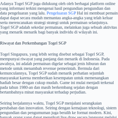
Adanya Togel SGP juga didukung oleh oleh berbagai platform online
yang informasi terkini mengenai hasil pengundian pengundian dan
data pengeluaran yang lalu.
Pengeluaran SGP
Hal ini membuat pemain
dapat dapat secara mudah memantau angka-angka yang telah keluar
serta merencanakan strategi strategi untuk permainan selanjutnya.
Togel SGP adalah sekedar permainan, melainkan juga sebuah aktivitas
yang menarik menarik bagi banyak individu di wilayah ini.
Riwayat dan Perkembangan Togel SGP
Togel Singapura, yang lebih sering disebut sebagai Togel SGP,
mempunyai riwayat yang panjang dan menarik di Indonesia. Pada
awalnya, ini adalah permainan digelar sebagai jenis hiburan dan
metode untuk menambah revenue pemerintah. Bermula dari
kemunculannya, Togel SGP sudah menarik perhatian sejumlah
masyarakat karena memberikan kesempatan untuk memenangkan
hadiah besar dengan cukup mudah. Game ini mulai menjadi terkenal
pada tahun 1980-an dan masih berkembang sejalan dengan
bertambahnya minat masyarakat terhadap perjudian.
Seiring berjalannya waktu, Togel SGP menjalani serangkaian
perubahan dan innovation. Seiring dengan kemajuan teknologi, sistem
pengundian dan pengumuman juga beralih ke format modern. Kini,
banyak orang yang dapat mengikuti live draw secara langsung melalui