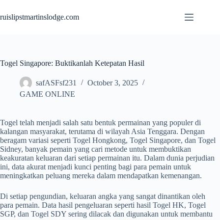
Skip
to
ruislipstmartinslodge.com
content
Togel Singapore: Buktikanlah Ketepatan Hasil
safASFsf231
October 3, 2025
GAME ONLINE
Togel telah menjadi salah satu bentuk permainan yang populer di
kalangan masyarakat, terutama di wilayah Asia Tenggara. Dengan
beragam variasi seperti Togel Hongkong, Togel Singapore, dan Togel
Sidney, banyak pemain yang cari metode untuk membuktikan
keakuratan keluaran dari setiap permainan itu. Dalam dunia perjudian
ini, data akurat menjadi kunci penting bagi para pemain untuk
meningkatkan peluang mereka dalam mendapatkan kemenangan.
Di setiap pengundian, keluaran angka yang sangat dinantikan oleh
para pemain. Data hasil pengeluaran seperti hasil Togel HK, Togel
SGP, dan Togel SDY sering dilacak dan digunakan untuk membantu