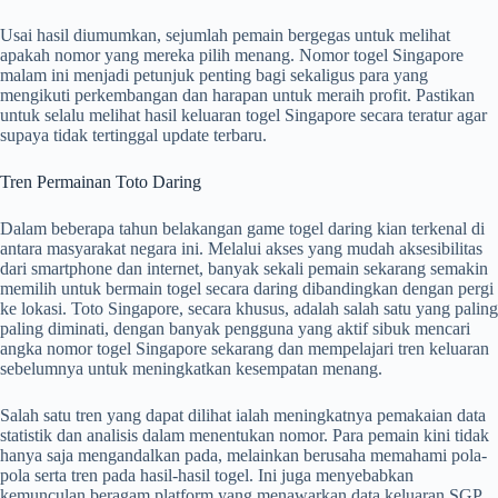
Usai hasil diumumkan, sejumlah pemain bergegas untuk melihat
apakah nomor yang mereka pilih menang. Nomor togel Singapore
malam ini menjadi petunjuk penting bagi sekaligus para yang
mengikuti perkembangan dan harapan untuk meraih profit. Pastikan
untuk selalu melihat hasil keluaran togel Singapore secara teratur agar
supaya tidak tertinggal update terbaru.
Tren Permainan Toto Daring
Dalam beberapa tahun belakangan game togel daring kian terkenal di
antara masyarakat negara ini. Melalui akses yang mudah aksesibilitas
dari smartphone dan internet, banyak sekali pemain sekarang semakin
memilih untuk bermain togel secara daring dibandingkan dengan pergi
ke lokasi. Toto Singapore, secara khusus, adalah salah satu yang paling
paling diminati, dengan banyak pengguna yang aktif sibuk mencari
angka nomor togel Singapore sekarang dan mempelajari tren keluaran
sebelumnya untuk meningkatkan kesempatan menang.
Salah satu tren yang dapat dilihat ialah meningkatnya pemakaian data
statistik dan analisis dalam menentukan nomor. Para pemain kini tidak
hanya saja mengandalkan pada, melainkan berusaha memahami pola-
pola serta tren pada hasil-hasil togel. Ini juga menyebabkan
kemunculan beragam platform yang menawarkan data keluaran SGP