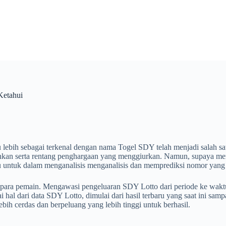
Ketahui
 lebih sebagai terkenal dengan nama Togel SDY telah menjadi salah satu
hkan serta rentang penghargaan yang menggiurkan. Namun, supaya mena
untuk dalam menganalisis menganalisis dan memprediksi nomor yang 
eh para pemain. Mengawasi pengeluaran SDY Lotto dari periode ke wa
ai hal dari data SDY Lotto, dimulai dari hasil terbaru yang saat ini sa
ebih cerdas dan berpeluang yang lebih tinggi untuk berhasil.