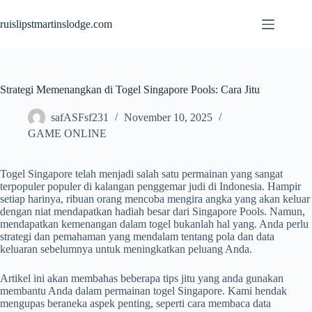
Skip
to
ruislipstmartinslodge.com
content
Strategi Memenangkan di Togel Singapore Pools: Cara Jitu
safASFsf231
November 10, 2025
GAME ONLINE
Togel Singapore telah menjadi salah satu permainan yang sangat
terpopuler populer di kalangan penggemar judi di Indonesia. Hampir
setiap harinya, ribuan orang mencoba mengira angka yang akan keluar
dengan niat mendapatkan hadiah besar dari Singapore Pools. Namun,
mendapatkan kemenangan dalam togel bukanlah hal yang. Anda perlu
strategi dan pemahaman yang mendalam tentang pola dan data
keluaran sebelumnya untuk meningkatkan peluang Anda.
Artikel ini akan membahas beberapa tips jitu yang anda gunakan
membantu Anda dalam permainan togel Singapore. Kami hendak
mengupas beraneka aspek penting, seperti cara membaca data