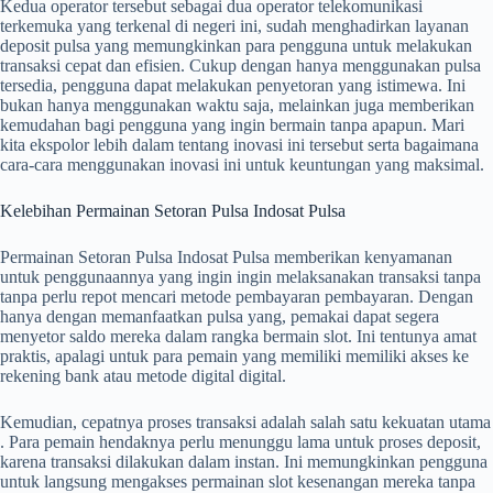
Kedua operator tersebut sebagai dua operator telekomunikasi
terkemuka yang terkenal di negeri ini, sudah menghadirkan layanan
deposit pulsa yang memungkinkan para pengguna untuk melakukan
transaksi cepat dan efisien. Cukup dengan hanya menggunakan pulsa
tersedia, pengguna dapat melakukan penyetoran yang istimewa. Ini
bukan hanya menggunakan waktu saja, melainkan juga memberikan
kemudahan bagi pengguna yang ingin bermain tanpa apapun. Mari
kita ekspolor lebih dalam tentang inovasi ini tersebut serta bagaimana
cara-cara menggunakan inovasi ini untuk keuntungan yang maksimal.
Kelebihan Permainan Setoran Pulsa Indosat Pulsa
Permainan Setoran Pulsa Indosat Pulsa memberikan kenyamanan
untuk penggunaannya yang ingin ingin melaksanakan transaksi tanpa
tanpa perlu repot mencari metode pembayaran pembayaran. Dengan
hanya dengan memanfaatkan pulsa yang, pemakai dapat segera
menyetor saldo mereka dalam rangka bermain slot. Ini tentunya amat
praktis, apalagi untuk para pemain yang memiliki memiliki akses ke
rekening bank atau metode digital digital.
Kemudian, cepatnya proses transaksi adalah salah satu kekuatan utama
. Para pemain hendaknya perlu menunggu lama untuk proses deposit,
karena transaksi dilakukan dalam instan. Ini memungkinkan pengguna
untuk langsung mengakses permainan slot kesenangan mereka tanpa