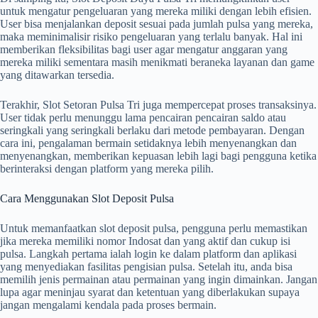
untuk mengatur pengeluaran yang mereka miliki dengan lebih efisien.
User bisa menjalankan deposit sesuai pada jumlah pulsa yang mereka,
maka meminimalisir risiko pengeluaran yang terlalu banyak. Hal ini
memberikan fleksibilitas bagi user agar mengatur anggaran yang
mereka miliki sementara masih menikmati beraneka layanan dan game
yang ditawarkan tersedia.
Terakhir, Slot Setoran Pulsa Tri juga mempercepat proses transaksinya.
User tidak perlu menunggu lama pencairan pencairan saldo atau
seringkali yang seringkali berlaku dari metode pembayaran. Dengan
cara ini, pengalaman bermain setidaknya lebih menyenangkan dan
menyenangkan, memberikan kepuasan lebih lagi bagi pengguna ketika
berinteraksi dengan platform yang mereka pilih.
Cara Menggunakan Slot Deposit Pulsa
Untuk memanfaatkan slot deposit pulsa, pengguna perlu memastikan
jika mereka memiliki nomor Indosat dan yang aktif dan cukup isi
pulsa. Langkah pertama ialah login ke dalam platform dan aplikasi
yang menyediakan fasilitas pengisian pulsa. Setelah itu, anda bisa
memilih jenis permainan atau permainan yang ingin dimainkan. Jangan
lupa agar meninjau syarat dan ketentuan yang diberlakukan supaya
jangan mengalami kendala pada proses bermain.