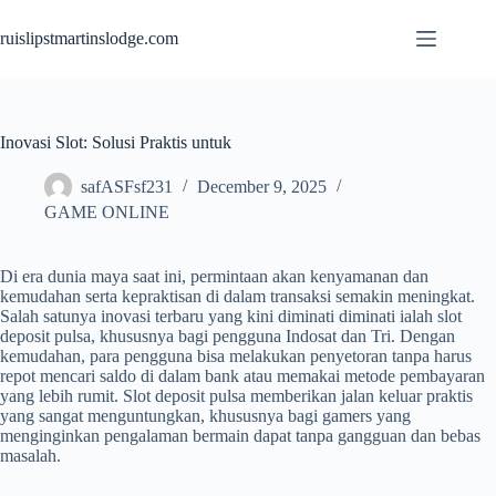
Skip
to
ruislipstmartinslodge.com
content
Inovasi Slot: Solusi Praktis untuk
safASFsf231
December 9, 2025
GAME ONLINE
Di era dunia maya saat ini, permintaan akan kenyamanan dan
kemudahan serta kepraktisan di dalam transaksi semakin meningkat.
Salah satunya inovasi terbaru yang kini diminati diminati ialah slot
deposit pulsa, khususnya bagi pengguna Indosat dan Tri. Dengan
kemudahan, para pengguna bisa melakukan penyetoran tanpa harus
repot mencari saldo di dalam bank atau memakai metode pembayaran
yang lebih rumit. Slot deposit pulsa memberikan jalan keluar praktis
yang sangat menguntungkan, khususnya bagi gamers yang
menginginkan pengalaman bermain dapat tanpa gangguan dan bebas
masalah.