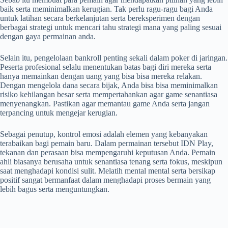
baik serta meminimalkan kerugian. Tak perlu ragu-ragu bagi Anda
untuk latihan secara berkelanjutan serta bereksperimen dengan
berbagai strategi untuk mencari tahu strategi mana yang paling sesuai
dengan gaya permainan anda.
Selain itu, pengelolaan bankroll penting sekali dalam poker di jaringan.
Peserta profesional selalu menentukan batas bagi diri mereka serta
hanya memainkan dengan uang yang bisa bisa mereka relakan.
Dengan mengelola dana secara bijak, Anda bisa bisa meminimalkan
risiko kehilangan besar serta mempertahankan agar game senantiasa
menyenangkan. Pastikan agar memantau game Anda serta jangan
terpancing untuk mengejar kerugian.
Sebagai penutup, kontrol emosi adalah elemen yang kebanyakan
terabaikan bagi pemain baru. Dalam permainan tersebut IDN Play,
tekanan dan perasaan bisa mempengaruhi keputusan Anda. Pemain
ahli biasanya berusaha untuk senantiasa tenang serta fokus, meskipun
saat menghadapi kondisi sulit. Melatih mental mental serta bersikap
positif sangat bermanfaat dalam menghadapi proses bermain yang
lebih bagus serta menguntungkan.