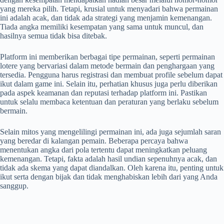
yang mereka pilih. Tetapi, krusial untuk menyadari bahwa permainan
ini adalah acak, dan tidak ada strategi yang menjamin kemenangan.
Tiada angka memiliki kesempatan yang sama untuk muncul, dan
hasilnya semua tidak bisa ditebak.
Platform ini memberikan berbagai tipe permainan, seperti permainan
lotere yang bervariasi dalam metode bermain dan penghargaan yang
tersedia. Pengguna harus registrasi dan membuat profile sebelum dapat
ikut dalam game ini. Selain itu, perhatian khusus juga perlu diberikan
pada aspek keamanan dan reputasi terhadap platform ini. Pastikan
untuk selalu membaca ketentuan dan peraturan yang berlaku sebelum
bermain.
Selain mitos yang mengelilingi permainan ini, ada juga sejumlah saran
yang beredar di kalangan pemain. Beberapa percaya bahwa
menentukan angka dari pola tertentu dapat meningkatkan peluang
kemenangan. Tetapi, fakta adalah hasil undian sepenuhnya acak, dan
tidak ada skema yang dapat diandalkan. Oleh karena itu, penting untuk
ikut serta dengan bijak dan tidak menghabiskan lebih dari yang Anda
sanggup.