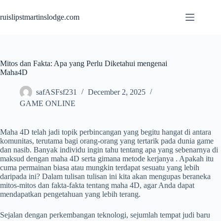
Skip
to
ruislipstmartinslodge.com
content
Mitos dan Fakta: Apa yang Perlu Diketahui mengenai
Maha4D
safASFsf231
December 2, 2025
GAME ONLINE
Maha 4D telah jadi topik perbincangan yang begitu hangat di antara
komunitas, terutama bagi orang-orang yang tertarik pada dunia game
dan nasib. Banyak individu ingin tahu tentang apa yang sebenarnya di
maksud dengan maha 4D serta gimana metode kerjanya . Apakah itu
cuma permainan biasa atau mungkin terdapat sesuatu yang lebih
daripada ini? Dalam tulisan tulisan ini kita akan mengupas beraneka
mitos-mitos dan fakta-fakta tentang maha 4D, agar Anda dapat
mendapatkan pengetahuan yang lebih terang.
Sejalan dengan perkembangan teknologi, sejumlah tempat judi baru