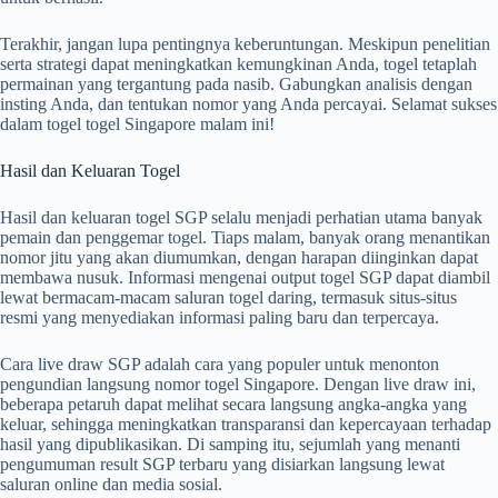
Terakhir, jangan lupa pentingnya keberuntungan. Meskipun penelitian
serta strategi dapat meningkatkan kemungkinan Anda, togel tetaplah
permainan yang tergantung pada nasib. Gabungkan analisis dengan
insting Anda, dan tentukan nomor yang Anda percayai. Selamat sukses
dalam togel togel Singapore malam ini!
Hasil dan Keluaran Togel
Hasil dan keluaran togel SGP selalu menjadi perhatian utama banyak
pemain dan penggemar togel. Tiaps malam, banyak orang menantikan
nomor jitu yang akan diumumkan, dengan harapan diinginkan dapat
membawa nusuk. Informasi mengenai output togel SGP dapat diambil
lewat bermacam-macam saluran togel daring, termasuk situs-situs
resmi yang menyediakan informasi paling baru dan terpercaya.
Cara live draw SGP adalah cara yang populer untuk menonton
pengundian langsung nomor togel Singapore. Dengan live draw ini,
beberapa petaruh dapat melihat secara langsung angka-angka yang
keluar, sehingga meningkatkan transparansi dan kepercayaan terhadap
hasil yang dipublikasikan. Di samping itu, sejumlah yang menanti
pengumuman result SGP terbaru yang disiarkan langsung lewat
saluran online dan media sosial.