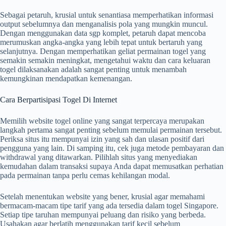
Sebagai petaruh, krusial untuk senantiasa memperhatikan informasi
output sebelumnya dan menganalisis pola yang mungkin muncul.
Dengan menggunakan data sgp komplet, petaruh dapat mencoba
merumuskan angka-angka yang lebih tepat untuk bertaruh yang
selanjutnya. Dengan memperhatikan geliat permainan togel yang
semakin semakin meningkat, mengetahui waktu dan cara keluaran
togel dilaksanakan adalah sangat penting untuk menambah
kemungkinan mendapatkan kemenangan.
Cara Berpartisipasi Togel Di Internet
Memilih website togel online yang sangat terpercaya merupakan
langkah pertama sangat penting sebelum memulai permainan tersebut.
Periksa situs itu mempunyai izin yang sah dan ulasan positif dari
pengguna yang lain. Di samping itu, cek juga metode pembayaran dan
withdrawal yang ditawarkan. Pilihlah situs yang menyediakan
kemudahan dalam transaksi supaya Anda dapat memusatkan perhatian
pada permainan tanpa perlu cemas kehilangan modal.
Setelah menentukan website yang bener, krusial agar memahami
bermacam-macam tipe tarif yang ada tersedia dalam togel Singapore.
Setiap tipe taruhan mempunyai peluang dan risiko yang berbeda.
Usahakan agar berlatih menggunakan tarif kecil sebelum