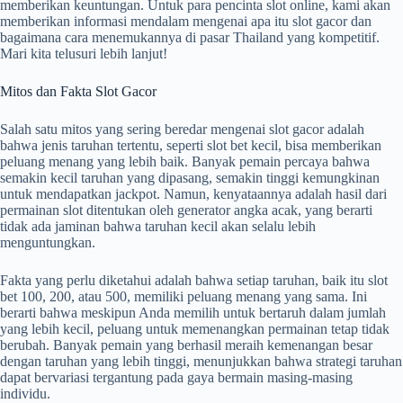
memberikan keuntungan. Untuk para pencinta slot online, kami akan
memberikan informasi mendalam mengenai apa itu slot gacor dan
bagaimana cara menemukannya di pasar Thailand yang kompetitif.
Mari kita telusuri lebih lanjut!
Mitos dan Fakta Slot Gacor
Salah satu mitos yang sering beredar mengenai slot gacor adalah
bahwa jenis taruhan tertentu, seperti slot bet kecil, bisa memberikan
peluang menang yang lebih baik. Banyak pemain percaya bahwa
semakin kecil taruhan yang dipasang, semakin tinggi kemungkinan
untuk mendapatkan jackpot. Namun, kenyataannya adalah hasil dari
permainan slot ditentukan oleh generator angka acak, yang berarti
tidak ada jaminan bahwa taruhan kecil akan selalu lebih
menguntungkan.
Fakta yang perlu diketahui adalah bahwa setiap taruhan, baik itu slot
bet 100, 200, atau 500, memiliki peluang menang yang sama. Ini
berarti bahwa meskipun Anda memilih untuk bertaruh dalam jumlah
yang lebih kecil, peluang untuk memenangkan permainan tetap tidak
berubah. Banyak pemain yang berhasil meraih kemenangan besar
dengan taruhan yang lebih tinggi, menunjukkan bahwa strategi taruhan
dapat bervariasi tergantung pada gaya bermain masing-masing
individu.