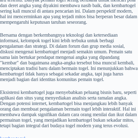
dan deret angka yang diyakini membawa nasib baik, dan kembartogel
sering kali muncul di antara pencarian ini. Dalam perspektif modern,
hal ini mencerminkan apa yang terjadi mitos bisa berperan besar dalam
mempengaruhi keputusan taruhan seseorang.
Bersama dengan berkembangnya teknologi dan ketersediaan
informasi, kelompok togel kini lebih terbuka untuk berbagi
pengalaman dan strategi. Di dalam forum dan grup media sosial,
diskusi mengenai kembartogel menjadi semakin umum. Pemain satu
sama lain bertukar pendapat mengenai angka yang dipandang
"kembar" dan bagaimana angka-angka tersebut bisa muncul kembali,
menciptakan tradisi baru dalam bermain togel. Ini menunjukkan bahwa
kembartogel tidak hanya sebagai sekadar angka, tapi juga harus
menjadi bagian dari identitas komunitas pemain togel.
Eksistensi kembartogel juga menyebabkan peluang bisnis baru, seperti
aplikasi dan situs yang menyediakan analisis serta ramalan angka.
Dengan potensi internet, kembartogel bisa menjangkau lebih banyak
orang dan membuat pengalaman bermain togel lebih interaktif. Hal ini
membawa dampak signifikan dalam cara orang menilai dan ikut dalam
permainan togel, yang menjadikan kembartogel bukan sekadar mitos,
tetapi bagian integral dari budaya togel modern yang terus evolusi.