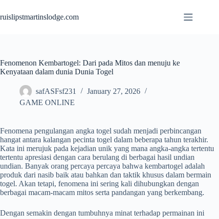
Skip
to
ruislipstmartinslodge.com
content
Fenomenon Kembartogel: Dari pada Mitos dan menuju ke
Kenyataan dalam dunia Dunia Togel
safASFsf231
January 27, 2026
GAME ONLINE
Fenomena pengulangan angka togel sudah menjadi perbincangan
hangat antara kalangan pecinta togel dalam beberapa tahun terakhir.
Kata ini merujuk pada kejadian unik yang mana angka-angka tertentu
tertentu apresiasi dengan cara berulang di berbagai hasil undian
undian. Banyak orang percaya percaya bahwa kembartogel adalah
produk dari nasib baik atau bahkan dan taktik khusus dalam bermain
togel. Akan tetapi, fenomena ini sering kali dihubungkan dengan
berbagai macam-macam mitos serta pandangan yang berkembang.
Dengan semakin dengan tumbuhnya minat terhadap permainan ini