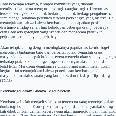
Pada beberapa wilayah, terdapat komunitas yang dinamis
mendiskusikan serta menganalisis angka-angka angka. Komunitas
tersebut seringkali kali untuk berkumpul untuk berbagi pengalaman,
serta menghubungkan peristiwa tertentu pada angka yang mereka. Hal
menunjukkan bahwa bahwa kembartogel mendapatkan posisi tempat
di istimewa hidup sehari-hari kehidupan beberapa orang, beberapa
orang ada ada golongan yang skeptis dan mengecam praktik ini
perjudian perjudian yang berbahaya.
Akan tetapi, seiring dengan meningkatnya popularitas kembartogel
munculnya tantangan baru dari berbagai pihak. Sejumlah orang
masyarakat dan penegak hukum segera mengeluarkan sikap yang tegas
terhadap praktik kembartogel, togel serta dengan alasan moral dan
legal legal. Meskipun demikian, sejumlah orang masih melanjutkan
kegiatan ini menunjukkan bahwa penerimaan kembartogel di
masyarakat adalah sesuatu yang kompleks dan tak dapat dipandang
sepihak.
Kembartogel dalam Budaya Togel Modern
Kembartogel telah menjadi salah satu fenomena yang menonjol dalam
dunia togel saat ini. Konsep kembartogel ini dalam masyarakat sering
kali dihubungkan dengan kepercayaan akan numerologi yang memiliki
arti tertentu. Banyak pemain togel sering berusaha untuk mencari pola