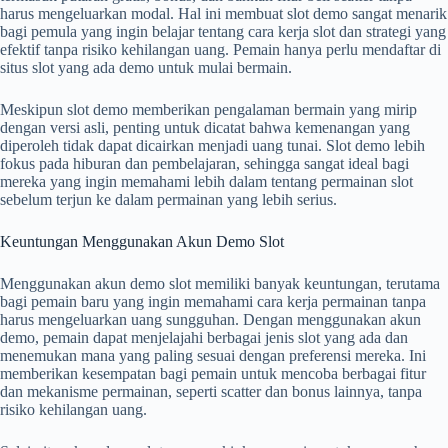
harus mengeluarkan modal. Hal ini membuat slot demo sangat menarik
bagi pemula yang ingin belajar tentang cara kerja slot dan strategi yang
efektif tanpa risiko kehilangan uang. Pemain hanya perlu mendaftar di
situs slot yang ada demo untuk mulai bermain.
Meskipun slot demo memberikan pengalaman bermain yang mirip
dengan versi asli, penting untuk dicatat bahwa kemenangan yang
diperoleh tidak dapat dicairkan menjadi uang tunai. Slot demo lebih
fokus pada hiburan dan pembelajaran, sehingga sangat ideal bagi
mereka yang ingin memahami lebih dalam tentang permainan slot
sebelum terjun ke dalam permainan yang lebih serius.
Keuntungan Menggunakan Akun Demo Slot
Menggunakan akun demo slot memiliki banyak keuntungan, terutama
bagi pemain baru yang ingin memahami cara kerja permainan tanpa
harus mengeluarkan uang sungguhan. Dengan menggunakan akun
demo, pemain dapat menjelajahi berbagai jenis slot yang ada dan
menemukan mana yang paling sesuai dengan preferensi mereka. Ini
memberikan kesempatan bagi pemain untuk mencoba berbagai fitur
dan mekanisme permainan, seperti scatter dan bonus lainnya, tanpa
risiko kehilangan uang.