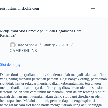
Skip
to
ruislipstmartinslodge.com
content
Menjelajahi Slot Demo: Apa Itu dan Bagaimana Cara
Kerjanya?
safASFsf231
January 23, 2026
GAME ONLINE
Slot demo pg
Dalam dunia perjudian online, slot demo telah menjadi salah satu fitur
yang paling menarik perhatian pemain. Bagi banyak orang, permainan
slot tidak hanya sekadar mengandalkan keberuntungan, tetapi juga
memperhatikan cara kerja dan fitur yang ditawarkan oleh mesin slot
tersebut. Salah satu cara untuk memahami lebih dalam tentang slot ini
adalah dengan menggunakan akun demo slot yang disediakan oleh
beberapa situs. Melalui akun ini, pemain dapat mengeksplorasi
berbagai macam slot tanpa harus mengeluarkan uang asli, sehingga