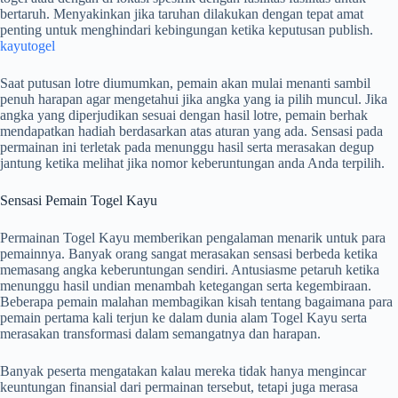
bertaruh. Menyakinkan jika taruhan dilakukan dengan tepat amat
penting untuk menghindari kebingungan ketika keputusan publish.
kayutogel
Saat putusan lotre diumumkan, pemain akan mulai menanti sambil
penuh harapan agar mengetahui jika angka yang ia pilih muncul. Jika
angka yang diperjudikan sesuai dengan hasil lotre, pemain berhak
mendapatkan hadiah berdasarkan atas aturan yang ada. Sensasi pada
permainan ini terletak pada menunggu hasil serta merasakan degup
jantung ketika melihat jika nomor keberuntungan anda Anda terpilih.
Sensasi Pemain Togel Kayu
Permainan Togel Kayu memberikan pengalaman menarik untuk para
pemainnya. Banyak orang sangat merasakan sensasi berbeda ketika
memasang angka keberuntungan sendiri. Antusiasme petaruh ketika
menunggu hasil undian menambah ketegangan serta kegembiraan.
Beberapa pemain malahan membagikan kisah tentang bagaimana para
pemain pertama kali terjun ke dalam dunia alam Togel Kayu serta
merasakan transformasi dalam semangatnya dan harapan.
Banyak peserta mengatakan kalau mereka tidak hanya mengincar
keuntungan finansial dari permainan tersebut, tetapi juga merasa