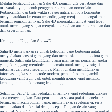
Melalui bergabung dengan Salju 4D, pemain juga bergabung dari
masyarakat yang penuh penggemar permainan nomor lain.
Perbincangan dan bagi-waktu strategi antara anggota komunitas
menyemarakkan keseruan tersendiri, yang menjadikan pengalaman
bermain semakin lengkap. Salju 4D merupakan tempat yang tepat
untuk mereka yang sangat menyukai perpaduan antara permainan dan
dan keberuntungan.
Keunggulan Unggulan Snow4D
Salju4D menawarkan sejumlah kelebihan yang bertujuan untuk
menyediakan sensasi game yang dan memuaskan untuk pecinta game
numerik. Salah satu keunggulan utama ialah sistem pencarian angka
yang akurat, yang membolehkan pemain untuk menginvestigasi
informasi dari rekap sebelumnya. Menggunakan menggunakan
informasi angka serta metode modern, pemain bisa mengambil
keputusan yang lebih baik untuk memilih nomor yang memiliki
kemungkinan untuk menang lebih tinggi.
Selain itu, Salju4D menyediakan antarmuka yang sederhana diakses
serta menyenangkan. Para pemain dapat secara praktis menelusuri
bermacam-macam pilihan game, melihat rekap sebelumnya, serta
mendapatkan data krusial dengan cepat. Dengan desain yang
responsif, Snow4D bisa diakses melalui bermacam-macam perangkat,