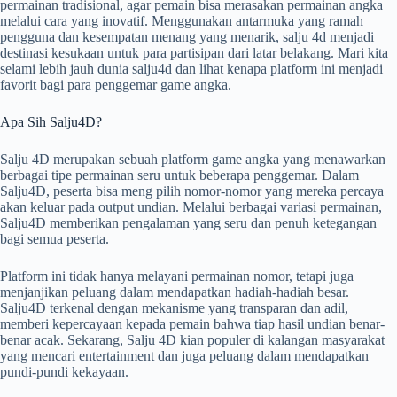
permainan tradisional, agar pemain bisa merasakan permainan angka
melalui cara yang inovatif. Menggunakan antarmuka yang ramah
pengguna dan kesempatan menang yang menarik, salju 4d menjadi
destinasi kesukaan untuk para partisipan dari latar belakang. Mari kita
selami lebih jauh dunia salju4d dan lihat kenapa platform ini menjadi
favorit bagi para penggemar game angka.
Apa Sih Salju4D?
Salju 4D merupakan sebuah platform game angka yang menawarkan
berbagai tipe permainan seru untuk beberapa penggemar. Dalam
Salju4D, peserta bisa meng pilih nomor-nomor yang mereka percaya
akan keluar pada output undian. Melalui berbagai variasi permainan,
Salju4D memberikan pengalaman yang seru dan penuh ketegangan
bagi semua peserta.
Platform ini tidak hanya melayani permainan nomor, tetapi juga
menjanjikan peluang dalam mendapatkan hadiah-hadiah besar.
Salju4D terkenal dengan mekanisme yang transparan dan adil,
memberi kepercayaan kepada pemain bahwa tiap hasil undian benar-
benar acak. Sekarang, Salju 4D kian populer di kalangan masyarakat
yang mencari entertainment dan juga peluang dalam mendapatkan
pundi-pundi kekayaan.