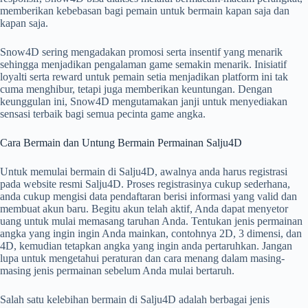
memberikan kebebasan bagi pemain untuk bermain kapan saja dan
kapan saja.
Snow4D sering mengadakan promosi serta insentif yang menarik
sehingga menjadikan pengalaman game semakin menarik. Inisiatif
loyalti serta reward untuk pemain setia menjadikan platform ini tak
cuma menghibur, tetapi juga memberikan keuntungan. Dengan
keunggulan ini, Snow4D mengutamakan janji untuk menyediakan
sensasi terbaik bagi semua pecinta game angka.
Cara Bermain dan Untung Bermain Permainan Salju4D
Untuk memulai bermain di Salju4D, awalnya anda harus registrasi
pada website resmi Salju4D. Proses registrasinya cukup sederhana,
anda cukup mengisi data pendaftaran berisi informasi yang valid dan
membuat akun baru. Begitu akun telah aktif, Anda dapat menyetor
uang untuk mulai memasang taruhan Anda. Tentukan jenis permainan
angka yang ingin ingin Anda mainkan, contohnya 2D, 3 dimensi, dan
4D, kemudian tetapkan angka yang ingin anda pertaruhkan. Jangan
lupa untuk mengetahui peraturan dan cara menang dalam masing-
masing jenis permainan sebelum Anda mulai bertaruh.
Salah satu kelebihan bermain di Salju4D adalah berbagai jenis