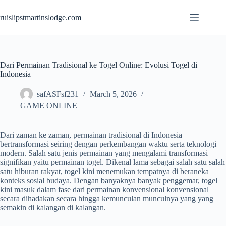
Skip
to
ruislipstmartinslodge.com
content
Dari Permainan Tradisional ke Togel Online: Evolusi Togel di
Indonesia
safASFsf231
March 5, 2026
GAME ONLINE
Dari zaman ke zaman, permainan tradisional di Indonesia
bertransformasi seiring dengan perkembangan waktu serta teknologi
modern. Salah satu jenis permainan yang mengalami transformasi
signifikan yaitu permainan togel. Dikenal lama sebagai salah satu salah
satu hiburan rakyat, togel kini menemukan tempatnya di beraneka
konteks sosial budaya. Dengan banyaknya banyak penggemar, togel
kini masuk dalam fase dari permainan konvensional konvensional
secara dihadakan secara hingga kemunculan munculnya yang yang
semakin di kalangan di kalangan.