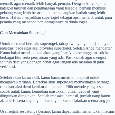
menarik agar menarik lebih banyak pemain. Dengan banyak jenis
kategori taruhan dan penghargaan yang tersedia, pemain memiliki
peluang yang lebih besar untuk memenangkan hadiah yang lebih
besar. Hal ini menjadikan supertogel sebagai opsi menarik untuk para
pemula yang mencoba peruntungannya di dunia togel.
Cara Memainkan Supertogel
Untuk memulai bermain supertogel, tahap awal yang dikerjakan yaitu
registrasi pada situs asal provider supertogel. Setelah Anda mendaftar,
Kamu bakal mendapatkan akun yang biar Anda sehingga masuk ke
berbagai fitur serta permainan yang ada. Pastikanlah agar mengisi
seluruh data yang dengan benar agar jangan ada masalah di jalur
verifikasi.
Setelah akun kamu aktif, kamu harus menjalani deposit untuk
mengawali taruhan. Bersebar situs supertogel menyediakan berbagai
cara transaksi demi kenikmatan pemain. Pilih metode yang sesuai
cocok untuk kamu, kemudian masukkan jumlah deposit yang
diinginkan diinginkan. Setelah transaksi berhasil, jumlah uang kamu
akan terisi serta siap digunakan digunakan melakukan memasang judi.
Usai segala sesuatunya bersiap, kamu dapat mulai menentukan macam