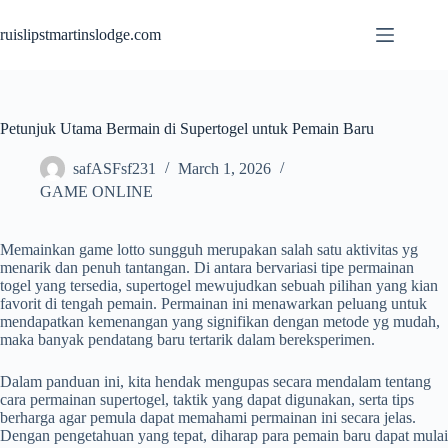
Skip
to
ruislipstmartinslodge.com
content
Petunjuk Utama Bermain di Supertogel untuk Pemain Baru
safASFsf231
March 1, 2026
GAME ONLINE
Memainkan game lotto sungguh merupakan salah satu aktivitas yg
menarik dan penuh tantangan. Di antara bervariasi tipe permainan
togel yang tersedia, supertogel mewujudkan sebuah pilihan yang kian
favorit di tengah pemain. Permainan ini menawarkan peluang untuk
mendapatkan kemenangan yang signifikan dengan metode yg mudah,
maka banyak pendatang baru tertarik dalam bereksperimen.
Dalam panduan ini, kita hendak mengupas secara mendalam tentang
cara permainan supertogel, taktik yang dapat digunakan, serta tips
berharga agar pemula dapat memahami permainan ini secara jelas.
Dengan pengetahuan yang tepat, diharap para pemain baru dapat mulai