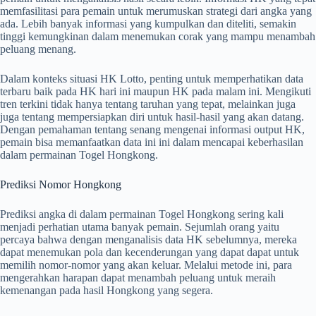
memfasilitasi para pemain untuk merumuskan strategi dari angka yang
ada. Lebih banyak informasi yang kumpulkan dan diteliti, semakin
tinggi kemungkinan dalam menemukan corak yang mampu menambah
peluang menang.
Dalam konteks situasi HK Lotto, penting untuk memperhatikan data
terbaru baik pada HK hari ini maupun HK pada malam ini. Mengikuti
tren terkini tidak hanya tentang taruhan yang tepat, melainkan juga
juga tentang mempersiapkan diri untuk hasil-hasil yang akan datang.
Dengan pemahaman tentang senang mengenai informasi output HK,
pemain bisa memanfaatkan data ini ini dalam mencapai keberhasilan
dalam permainan Togel Hongkong.
Prediksi Nomor Hongkong
Prediksi angka di dalam permainan Togel Hongkong sering kali
menjadi perhatian utama banyak pemain. Sejumlah orang yaitu
percaya bahwa dengan menganalisis data HK sebelumnya, mereka
dapat menemukan pola dan kecenderungan yang dapat dapat untuk
memilih nomor-nomor yang akan keluar. Melalui metode ini, para
mengerahkan harapan dapat menambah peluang untuk meraih
kemenangan pada hasil Hongkong yang segera.