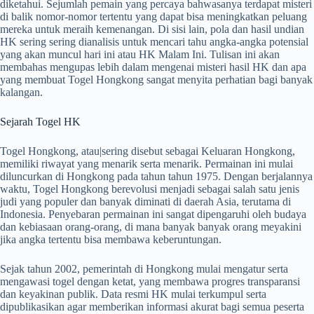
diketahui. Sejumlah pemain yang percaya bahwasanya terdapat misteri
di balik nomor-nomor tertentu yang dapat bisa meningkatkan peluang
mereka untuk meraih kemenangan. Di sisi lain, pola dan hasil undian
HK sering sering dianalisis untuk mencari tahu angka-angka potensial
yang akan muncul hari ini atau HK Malam Ini. Tulisan ini akan
membahas mengupas lebih dalam mengenai misteri hasil HK dan apa
yang membuat Togel Hongkong sangat menyita perhatian bagi banyak
kalangan.
Sejarah Togel HK
Togel Hongkong, atau|sering disebut sebagai Keluaran Hongkong,
memiliki riwayat yang menarik serta menarik. Permainan ini mulai
diluncurkan di Hongkong pada tahun tahun 1975. Dengan berjalannya
waktu, Togel Hongkong berevolusi menjadi sebagai salah satu jenis
judi yang populer dan banyak diminati di daerah Asia, terutama di
Indonesia. Penyebaran permainan ini sangat dipengaruhi oleh budaya
dan kebiasaan orang-orang, di mana banyak banyak orang meyakini
jika angka tertentu bisa membawa keberuntungan.
Sejak tahun 2002, pemerintah di Hongkong mulai mengatur serta
mengawasi togel dengan ketat, yang membawa progres transparansi
dan keyakinan publik. Data resmi HK mulai terkumpul serta
dipublikasikan agar memberikan informasi akurat bagi semua peserta