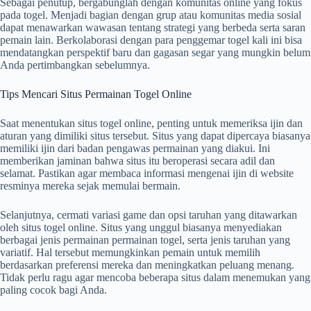
Sebagai penutup, bergabunglah dengan komunitas online yang fokus
pada togel. Menjadi bagian dengan grup atau komunitas media sosial
dapat menawarkan wawasan tentang strategi yang berbeda serta saran
pemain lain. Berkolaborasi dengan para penggemar togel kali ini bisa
mendatangkan perspektif baru dan gagasan segar yang mungkin belum
Anda pertimbangkan sebelumnya.
Tips Mencari Situs Permainan Togel Online
Saat menentukan situs togel online, penting untuk memeriksa ijin dan
aturan yang dimiliki situs tersebut. Situs yang dapat dipercaya biasanya
memiliki ijin dari badan pengawas permainan yang diakui. Ini
memberikan jaminan bahwa situs itu beroperasi secara adil dan
selamat. Pastikan agar membaca informasi mengenai ijin di website
resminya mereka sejak memulai bermain.
Selanjutnya, cermati variasi game dan opsi taruhan yang ditawarkan
oleh situs togel online. Situs yang unggul biasanya menyediakan
berbagai jenis permainan permainan togel, serta jenis taruhan yang
variatif. Hal tersebut memungkinkan pemain untuk memilih
berdasarkan preferensi mereka dan meningkatkan peluang menang.
Tidak perlu ragu agar mencoba beberapa situs dalam menemukan yang
paling cocok bagi Anda.