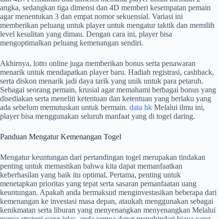
angka, sedangkan tiga dimensi dan 4D memberi kesempatan pemain
agar menentukan 3 dan empat nomor sekuensial. Variasi ini
memberikan peluang untuk player untuk mengatur taktik dan memilih
level kesulitan yang dimau. Dengan cara ini, player bisa
mengoptimalkan peluang kemenangan sendiri.
Akhirnya, lotto online juga memberikan bonus serta penawaran
menarik untuk mendapatkan player baru. Hadiah registrasi, cashback,
serta diskon menarik jadi daya tarik yang unik untuk para petaruh.
Sebagai seorang pemain, krusial agar memahami berbagai bonus yang
disediakan serta meneliti ketentuan dan ketentuan yang berlaku yang
ada sebelum memutuskan untuk bermain.
data hk
Melalui ilmu ini,
player bisa menggunakan seluruh manfaat yang di togel daring.
Panduan Mengatur Kemenangan Togel
Mengatur keuntungan dari pertandingan togel merupakan tindakan
penting untuk memastikan bahwa kita dapat memanfaatkan
keberhasilan yang baik itu optimal. Pertama, penting untuk
menetapkan prioritas yang tepat serta sasaran pemanfaatan uang
keuntungan. Apakah anda bermaksud menginvestasikan beberapa dari
kemenangan ke investasi masa depan, ataukah menggunakan sebagai
kenikmatan serta liburan yang menyenangkan menyenangkan Melalui
punya strategi yang jelas, anda semua dapat menghindari biaya yang