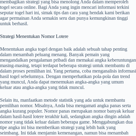
membagikan strategi yang bisa menolong Anda dalam memperoleh
togel secara online. Bagi Anda yang ingin mencari informasi terkini
seputar togel hari ini, simak tips dan cara yang hendak kami berikan
agar permainan Anda semakin seru dan punya kemungkinan tinggi
untuk berhasil.
Strategi Menentukan Nomor Lotere
Menentukan angka togel dengan baik adalah sebuah tahap penting
dalam menambah peluang menang. Banyak pemain yang
mengandalkan pengalaman pribadi dan memakai angka keberuntungan
masing-masing, tetapi terdapat beberapa strategi untuk membantu di
dalam proses pemilihan ini. Yang pertama, coba menganalisis informasi
hasil togel sebelumnya. Dengan memperhatikan pola-pola dan trend
yang muncul, Anda dapat menemukan angka-angka yang umum
keluar atau angka-angka yang tidak muncul.
Selain itu, manfaatkan metode statistik yang ada untuk membantu
pemilihan nomor. Misalnya, Anda bisa mengamati angka panas serta
angka kurang populer. Nomor panas merupakan nomor banyak keluar
dalam hasil-hasil lotere terakhir kali, sedangkan angka dingin adalah
nomor yang tidak keluar dalam beberapa game. Menggabungkan dua
tipe angka ini bisa memberikan strategi yang lebih baik yang
seimbang. Ini tidak menjamin kemenangan, namun bisa menambah