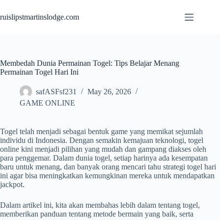
Skip
to
ruislipstmartinslodge.com
content
Membedah Dunia Permainan Togel: Tips Belajar Menang
Permainan Togel Hari Ini
safASFsf231
May 26, 2026
GAME ONLINE
Togel telah menjadi sebagai bentuk game yang memikat sejumlah
individu di Indonesia. Dengan semakin kemajuan teknologi, togel
online kini menjadi pilihan yang mudah dan gampang diakses oleh
para penggemar. Dalam dunia togel, setiap harinya ada kesempatan
baru untuk menang, dan banyak orang mencari tahu strategi togel hari
ini agar bisa meningkatkan kemungkinan mereka untuk mendapatkan
jackpot.
Dalam artikel ini, kita akan membahas lebih dalam tentang togel,
memberikan panduan tentang metode bermain yang baik, serta