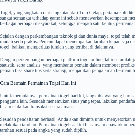
Togel, yang singkatan dari singkatan dari Toto Gelap, pertama kali d
sangat semangat terhadap game ini sebab menawarkan kesempatan men
berbagai berbagai masyarakat, sehingga menjadi satu bentuk permainan
Sejalan dengan perkembangan teknologi dan dunia maya, togel telah ma
mudah serta praktis. Pemain dapat menempatkan taruhan kapan saja da
togel, bahkan memperluas jumlah yang terlibat di dalamnya.
Dengan perkembangan berbagai platform togel online, lahir sejumlah j
statistik, serta analisis, yang membantu pemain dalam membuat predi
pemain bisa share tips serta strategi, menjadikan pengalaman bermain 
Cara Bermain Permainan Togel Hari Ini
Untuk memulainya, permainan togel hari ini, langkah awal yang harus di
pengguna lain. Sesudah menemukan situs yang tepat, lakukan pendafta
bisa melakukan transaksi secara aman.
Sesudah pendaftaran berhasil, Anda akan diminta untuk menyetorkan
melakukan taruhan. Permainan togel saat ini biasanya menawarkan b
taruhan sesuai pada angka yang sudah dipilih.