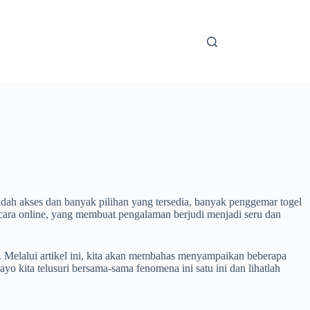
dah akses dan banyak pilihan yang tersedia, banyak penggemar togel
secara online, yang membuat pengalaman berjudi menjadi seru dan
. Melalui artikel ini, kita akan membahas menyampaikan beberapa
yo kita telusuri bersama-sama fenomena ini satu ini dan lihatlah