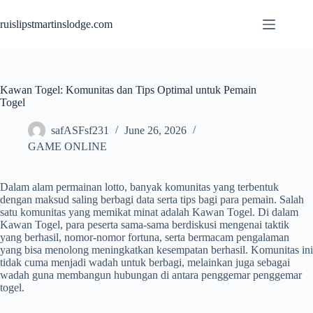
Skip
to
ruislipstmartinslodge.com
content
Kawan Togel: Komunitas dan Tips Optimal untuk Pemain
Togel
safASFsf231
June 26, 2026
GAME ONLINE
Dalam alam permainan lotto, banyak komunitas yang terbentuk
dengan maksud saling berbagi data serta tips bagi para pemain. Salah
satu komunitas yang memikat minat adalah Kawan Togel. Di dalam
Kawan Togel, para peserta sama-sama berdiskusi mengenai taktik
yang berhasil, nomor-nomor fortuna, serta bermacam pengalaman
yang bisa menolong meningkatkan kesempatan berhasil. Komunitas ini
tidak cuma menjadi wadah untuk berbagi, melainkan juga sebagai
wadah guna membangun hubungan di antara penggemar penggemar
togel.