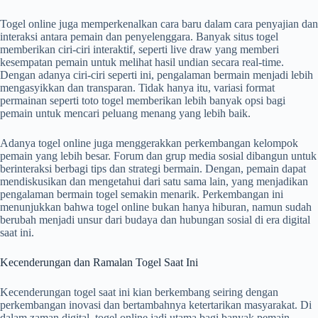
Togel online juga memperkenalkan cara baru dalam cara penyajian dan
interaksi antara pemain dan penyelenggara. Banyak situs togel
memberikan ciri-ciri interaktif, seperti live draw yang memberi
kesempatan pemain untuk melihat hasil undian secara real-time.
Dengan adanya ciri-ciri seperti ini, pengalaman bermain menjadi lebih
mengasyikkan dan transparan. Tidak hanya itu, variasi format
permainan seperti toto togel memberikan lebih banyak opsi bagi
pemain untuk mencari peluang menang yang lebih baik.
Adanya togel online juga menggerakkan perkembangan kelompok
pemain yang lebih besar. Forum dan grup media sosial dibangun untuk
berinteraksi berbagi tips dan strategi bermain. Dengan, pemain dapat
mendiskusikan dan mengetahui dari satu sama lain, yang menjadikan
pengalaman bermain togel semakin menarik. Perkembangan ini
menunjukkan bahwa togel online bukan hanya hiburan, namun sudah
berubah menjadi unsur dari budaya dan hubungan sosial di era digital
saat ini.
Kecenderungan dan Ramalan Togel Saat Ini
Kecenderungan togel saat ini kian berkembang seiring dengan
perkembangan inovasi dan bertambahnya ketertarikan masyarakat. Di
dalam zaman digital, togel online jadi utama bagi banyak pemain