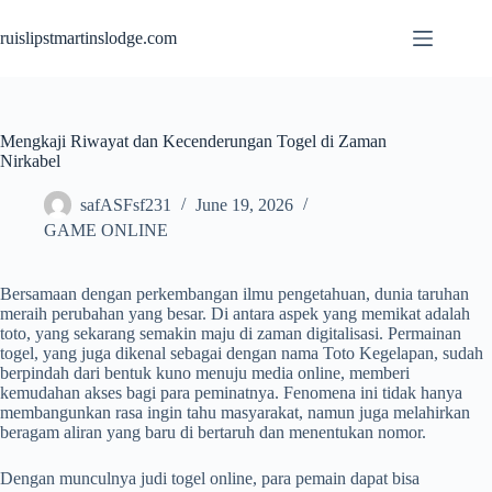
Skip
to
ruislipstmartinslodge.com
content
Mengkaji Riwayat dan Kecenderungan Togel di Zaman
Nirkabel
safASFsf231
June 19, 2026
GAME ONLINE
Bersamaan dengan perkembangan ilmu pengetahuan, dunia taruhan
meraih perubahan yang besar. Di antara aspek yang memikat adalah
toto, yang sekarang semakin maju di zaman digitalisasi. Permainan
togel, yang juga dikenal sebagai dengan nama Toto Kegelapan, sudah
berpindah dari bentuk kuno menuju media online, memberi
kemudahan akses bagi para peminatnya. Fenomena ini tidak hanya
membangunkan rasa ingin tahu masyarakat, namun juga melahirkan
beragam aliran yang baru di bertaruh dan menentukan nomor.
Dengan munculnya judi togel online, para pemain dapat bisa