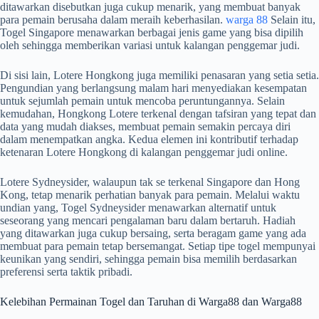
ditawarkan disebutkan juga cukup menarik, yang membuat banyak
para pemain berusaha dalam meraih keberhasilan.
warga 88
Selain itu,
Togel Singapore menawarkan berbagai jenis game yang bisa dipilih
oleh sehingga memberikan variasi untuk kalangan penggemar judi.
Di sisi lain, Lotere Hongkong juga memiliki penasaran yang setia setia.
Pengundian yang berlangsung malam hari menyediakan kesempatan
untuk sejumlah pemain untuk mencoba peruntungannya. Selain
kemudahan, Hongkong Lotere terkenal dengan tafsiran yang tepat dan
data yang mudah diakses, membuat pemain semakin percaya diri
dalam menempatkan angka. Kedua elemen ini kontributif terhadap
ketenaran Lotere Hongkong di kalangan penggemar judi online.
Lotere Sydneysider, walaupun tak se terkenal Singapore dan Hong
Kong, tetap menarik perhatian banyak para pemain. Melalui waktu
undian yang, Togel Sydneysider menawarkan alternatif untuk
seseorang yang mencari pengalaman baru dalam bertaruh. Hadiah
yang ditawarkan juga cukup bersaing, serta beragam game yang ada
membuat para pemain tetap bersemangat. Setiap tipe togel mempunyai
keunikan yang sendiri, sehingga pemain bisa memilih berdasarkan
preferensi serta taktik pribadi.
Kelebihan Permainan Togel dan Taruhan di Warga88 dan Warga88