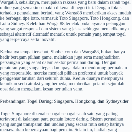
Warga88, sebaliknya, merupakan raksasa yang baru dalam ranah togel
online yang semakin semakin dikenal di negeri ini. Dengan fokus
terhadap pengalaman berjudi yang Warga88 memberikan akses mudah
ke berbagai tipe lotto, termasuk Toto Singapore, Toto Hongkong, dan
Lotto Sidney. Kelebihan Warga 88 terletak pada layanan pelanggan
yang sangat responsif dan sistem yang jelas, sehingga menjadikannya
sebagai alternatif alternatif menarik untuk pemain yang tempat togel
yang terpercaya serta inovatif.
Keduanya tempat tersebut, Sbobet.com dan Warga88, bukan hanya
hadir beragam pilihan game, melainkan juga serta menghadirkan
persaingan yang sehat dalam sektor permainan daring. Dengan
peraturan yang sangat tegas dan upaya dalam mendorong permainan
yang responsible, mereka menjadi pilihan preferensi untuk banyak
penggemar taruhan dari seluruh dunia. Kedua-duanya mempunyai
keunikan serta atraksi yang berbeda, memberikan petaruh sejumlah
opsi dalam mengalami kesan perjudian yang.
Perbandingan Togel Daring: Singapura, Hongkong, dan Sydneysider
Togel Singapore dikenal sebagai sebagai salah satu yang paling
terfavorit di kalangan para pemain lotere daring. Sistem permainan
yang sangat transparan dan undian yang secara rutin setiap harinya
menawarkan kepercayaan bagi pemain. Selain itu, hadiah yang