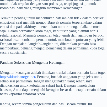
untuk tidak terpaku dengan satu pola saja, tetapi juga siap untuk
kombinasi baru yang mungkin membawa kemenangan.
Terakhir, penting untuk menentukan batasan dan tidak dalam berfikir
emosional saat memilih nomor. Banyak pemain terperangkap dalam
emosi dan pada akhirnya menentukan nomor mengandalkan emosi
saja. Dalam permainan kuda togel, keputusan yang diambil harus
selalu rasional. Menjaga pemikiran tetap jernih dan tajam dan berpikir
rasional bisa membantu pemain untuk membuat keputusan yang lebih.
Dengan menjalani langkah-langkah ini, diharapkan pemain bisa
memperbaiki peluang menjadi pemenang dalam permainan kuda togel
secara substansial.
Panduan Sukses dan Mengelola Keuangan
Mengatur keuangan adalah tindakan krusial dalam bermain kuda togel.
https://kkuddattogel.net/
Pertama, buatlah anggaran yang jelas untuk
setiap sesi permainan. Jangan menggunakan uang seharusnya
dialokasikan untuk kebutuhan sehari-hari. Dengan menetapkan
batasan, Anda dapat menjauhi kerugian besar dan tetap bermain dalam
batas kapasitas finansial Anda.
Kedua, rekam semua pengeluaran dan hasil secara teratur. Ini