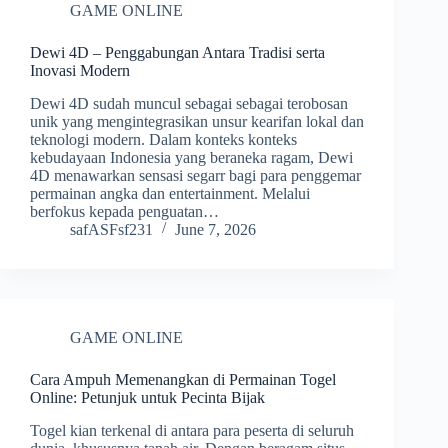
GAME ONLINE
Dewi 4D – Penggabungan Antara Tradisi serta
Inovasi Modern
Dewi 4D sudah muncul sebagai sebagai terobosan
unik yang mengintegrasikan unsur kearifan lokal dan
teknologi modern. Dalam konteks konteks
kebudayaan Indonesia yang beraneka ragam, Dewi
4D menawarkan sensasi segarr bagi para penggemar
permainan angka dan entertainment. Melalui
berfokus kepada penguatan…
safASFsf231
June 7, 2026
GAME ONLINE
Cara Ampuh Memenangkan di Permainan Togel
Online: Petunjuk untuk Pecinta Bijak
Togel kian terkenal di antara para peserta di seluruh