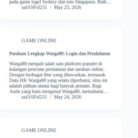
pada game togel Sydney dan toto Singapura. Baik…
safASFsf231
May 25, 2026
GAME ONLINE
Panduan Lengkap Warga88: Login dan Pendaftaran
Warga88 menjadi salah satu platform populer di
kalangan pencinta permainan dan taruhan online.
Dengan berbagai fitur yang ditawarkan, termasuk
Data HK Warga88 yang selalu diperbarui, situs ini
adalah pilihan utama bagi banyak pemain. Bagi
Anda yang baru mengenal Warga88, memahami…
safASFsf231
May 24, 2026
GAME ONLINE