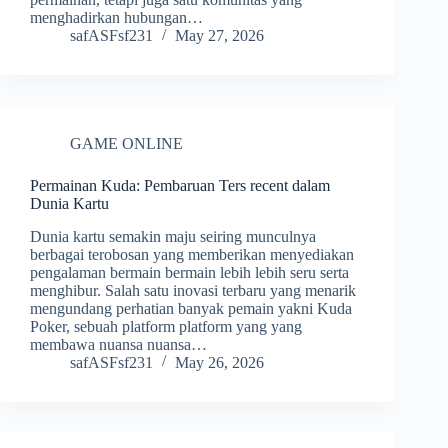
menghadirkan hubungan…
safASFsf231
May 27, 2026
GAME ONLINE
Permainan Kuda: Pembaruan Ters recent dalam
Dunia Kartu
Dunia kartu semakin maju seiring munculnya
berbagai terobosan yang memberikan menyediakan
pengalaman bermain bermain lebih lebih seru serta
menghibur. Salah satu inovasi terbaru yang menarik
mengundang perhatian banyak pemain yakni Kuda
Poker, sebuah platform platform yang yang
membawa nuansa nuansa…
safASFsf231
May 26, 2026