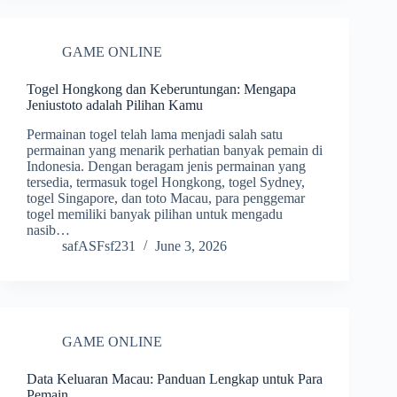
GAME ONLINE
Togel Hongkong dan Keberuntungan: Mengapa
Jeniustoto adalah Pilihan Kamu
Permainan togel telah lama menjadi salah satu
permainan yang menarik perhatian banyak pemain di
Indonesia. Dengan beragam jenis permainan yang
tersedia, termasuk togel Hongkong, togel Sydney,
togel Singapore, dan toto Macau, para penggemar
togel memiliki banyak pilihan untuk mengadu
nasib…
safASFsf231
June 3, 2026
GAME ONLINE
Data Keluaran Macau: Panduan Lengkap untuk Para
Pemain