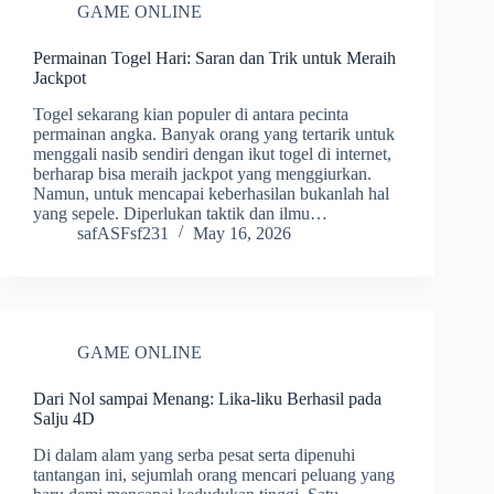
GAME ONLINE
Permainan Togel Hari: Saran dan Trik untuk Meraih
Jackpot
Togel sekarang kian populer di antara pecinta
permainan angka. Banyak orang yang tertarik untuk
menggali nasib sendiri dengan ikut togel di internet,
berharap bisa meraih jackpot yang menggiurkan.
Namun, untuk mencapai keberhasilan bukanlah hal
yang sepele. Diperlukan taktik dan ilmu…
safASFsf231
May 16, 2026
GAME ONLINE
Dari Nol sampai Menang: Lika-liku Berhasil pada
Salju 4D
Di dalam alam yang serba pesat serta dipenuhi
tantangan ini, sejumlah orang mencari peluang yang