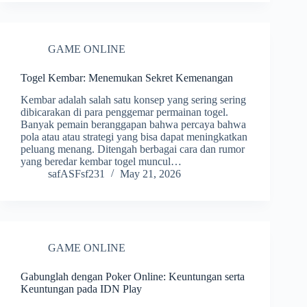
GAME ONLINE
Togel Kembar: Menemukan Sekret Kemenangan
Kembar adalah salah satu konsep yang sering sering
dibicarakan di para penggemar permainan togel.
Banyak pemain beranggapan bahwa percaya bahwa
pola atau atau strategi yang bisa dapat meningkatkan
peluang menang. Ditengah berbagai cara dan rumor
yang beredar kembar togel muncul…
safASFsf231
May 21, 2026
GAME ONLINE
Gabunglah dengan Poker Online: Keuntungan serta
Keuntungan pada IDN Play