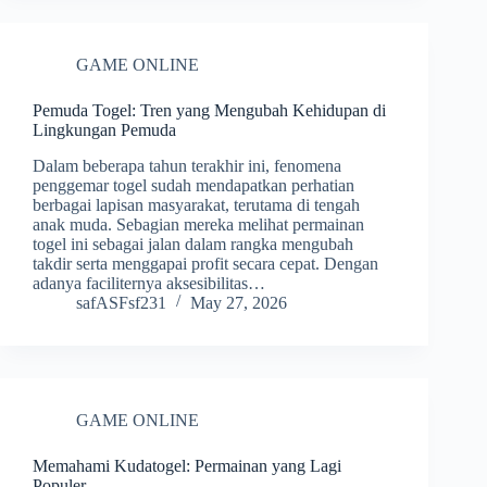
GAME ONLINE
Pemuda Togel: Tren yang Mengubah Kehidupan di
Lingkungan Pemuda
Dalam beberapa tahun terakhir ini, fenomena
penggemar togel sudah mendapatkan perhatian
berbagai lapisan masyarakat, terutama di tengah
anak muda. Sebagian mereka melihat permainan
togel ini sebagai jalan dalam rangka mengubah
takdir serta menggapai profit secara cepat. Dengan
adanya faciliternya aksesibilitas…
safASFsf231
May 27, 2026
GAME ONLINE
Memahami Kudatogel: Permainan yang Lagi
Populer