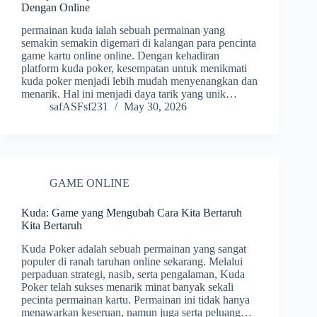
Dengan Online
permainan kuda ialah sebuah permainan yang
semakin semakin digemari di kalangan para pencinta
game kartu online online. Dengan kehadiran
platform kuda poker, kesempatan untuk menikmati
kuda poker menjadi lebih mudah menyenangkan dan
menarik. Hal ini menjadi daya tarik yang unik…
safASFsf231
May 30, 2026
GAME ONLINE
Kuda: Game yang Mengubah Cara Kita Bertaruh
Kita Bertaruh
Kuda Poker adalah sebuah permainan yang sangat
populer di ranah taruhan online sekarang. Melalui
perpaduan strategi, nasib, serta pengalaman, Kuda
Poker telah sukses menarik minat banyak sekali
pecinta permainan kartu. Permainan ini tidak hanya
menawarkan keseruan, namun juga serta peluang…