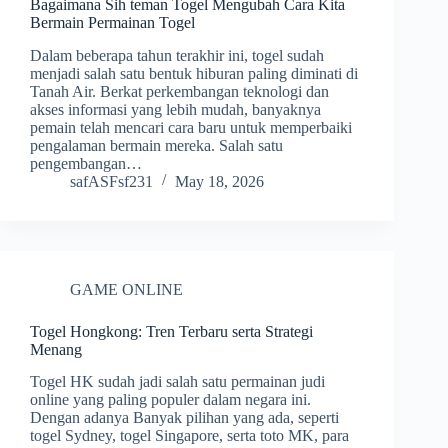
Bagaimana Sih teman Togel Mengubah Cara Kita
Bermain Permainan Togel
Dalam beberapa tahun terakhir ini, togel sudah
menjadi salah satu bentuk hiburan paling diminati di
Tanah Air. Berkat perkembangan teknologi dan
akses informasi yang lebih mudah, banyaknya
pemain telah mencari cara baru untuk memperbaiki
pengalaman bermain mereka. Salah satu
pengembangan…
safASFsf231
May 18, 2026
GAME ONLINE
Togel Hongkong: Tren Terbaru serta Strategi
Menang
Togel HK sudah jadi salah satu permainan judi
online yang paling populer dalam negara ini.
Dengan adanya Banyak pilihan yang ada, seperti
togel Sydney, togel Singapore, serta toto MK, para