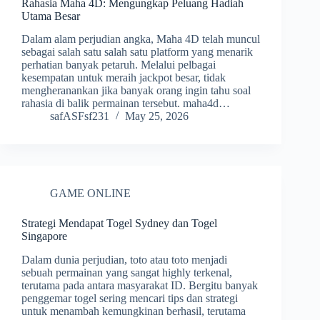
Rahasia Maha 4D: Mengungkap Peluang Hadiah
Utama Besar
Dalam alam perjudian angka, Maha 4D telah muncul
sebagai salah satu salah satu platform yang menarik
perhatian banyak petaruh. Melalui pelbagai
kesempatan untuk meraih jackpot besar, tidak
mengheranankan jika banyak orang ingin tahu soal
rahasia di balik permainan tersebut. maha4d…
safASFsf231
May 25, 2026
GAME ONLINE
Strategi Mendapat Togel Sydney dan Togel
Singapore
Dalam dunia perjudian, toto atau toto menjadi
sebuah permainan yang sangat highly terkenal,
terutama pada antara masyarakat ID. Bergitu banyak
penggemar togel sering mencari tips dan strategi
untuk menambah kemungkinan berhasil, terutama