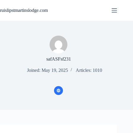
Skip
to
ruislipstmartinslodge.com
content
safASFsf231
Joined: May 19, 2025
Articles: 1010