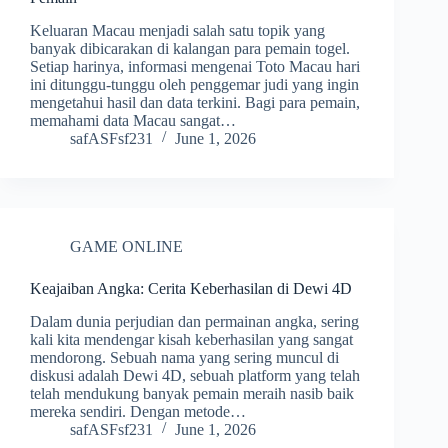
Keluaran Macau menjadi salah satu topik yang
banyak dibicarakan di kalangan para pemain togel.
Setiap harinya, informasi mengenai Toto Macau hari
ini ditunggu-tunggu oleh penggemar judi yang ingin
mengetahui hasil dan data terkini. Bagi para pemain,
memahami data Macau sangat…
safASFsf231
June 1, 2026
GAME ONLINE
Keajaiban Angka: Cerita Keberhasilan di Dewi 4D
Dalam dunia perjudian dan permainan angka, sering
kali kita mendengar kisah keberhasilan yang sangat
mendorong. Sebuah nama yang sering muncul di
diskusi adalah Dewi 4D, sebuah platform yang telah
telah mendukung banyak pemain meraih nasib baik
mereka sendiri. Dengan metode…
safASFsf231
June 1, 2026