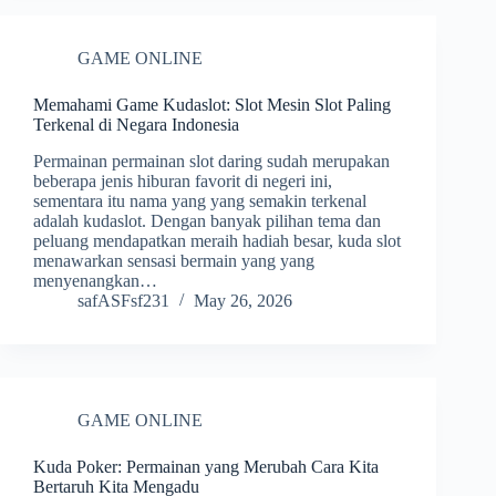
GAME ONLINE
Memahami Game Kudaslot: Slot Mesin Slot Paling
Terkenal di Negara Indonesia
Permainan permainan slot daring sudah merupakan
beberapa jenis hiburan favorit di negeri ini,
sementara itu nama yang yang semakin terkenal
adalah kudaslot. Dengan banyak pilihan tema dan
peluang mendapatkan meraih hadiah besar, kuda slot
menawarkan sensasi bermain yang yang
menyenangkan…
safASFsf231
May 26, 2026
GAME ONLINE
Kuda Poker: Permainan yang Merubah Cara Kita
Bertaruh Kita Mengadu